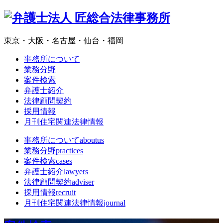
東京・大阪・名古屋・仙台・福岡
事務所について
業務分野
案件検索
弁護士紹介
法律顧問契約
採用情報
月刊住宅関連法律情報
事務所について
aboutus
業務分野
practices
案件検索
cases
弁護士紹介
lawyers
法律顧問契約
adviser
採用情報
recruit
月刊住宅関連法律情報
journal