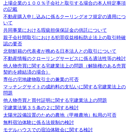
上場企業の１００％子会社と取引する場合の本人特定事項
の記載
不動産購入申し込みに係るクーリングオフ規定の適用につ
いて
共同事業における瑕疵担保保証金の供託について
親子会社間取引における犯罪収益移転防止法上の取引時確
認の要否
北朝鮮籍の代表者が務める日本法人との取引について
不動産情報のクローリングサービスに係る適法性等の検討
他人物売買に関する宅建業法上の問題（解除権のある売買
契約を締結済の場合）
専任の宅地建物取引士の兼業の可否
マッチングサイトの成約料の支払いに関する宅建業法上の
問題
他人物売買と買付証明に関する宅建業法上の問題
宅建業法第３５条の２に関する検討
太陽光設備設置のための農地（甲種農地）転用の可否
無料宿泊体験に係る法規制の検討
モデルハウスでの宿泊体験会に関する検討