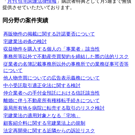
「
月刊 住宅関連法律情報
」購読者特典として月5通まで無償
提供させていただいております。
同分野の案件実績
再販物件の掲載に関する許諾要否について
宅建業法49条の検討
収益物件を購入する個人の「事業者」該当性
事務所等以外で不動産売買契約を締結した際の法的リスク
従業者の名簿記載事務所以外の事務所での業務従事可否等
について
他人物売買についての広告表示義務について
中小受託取引適正化法に関する検討
仲介業者への手付金預託における信託該当性
離婚に伴う不動産所有権移転手続きについて
薬局所有地を病院に転売する取引のリスク検討
宅建業法の適用対象となる「宅地」
顧客紹介料に関する宅建業法上の規制
法定再開発に関する近隣からの訴訟リスク