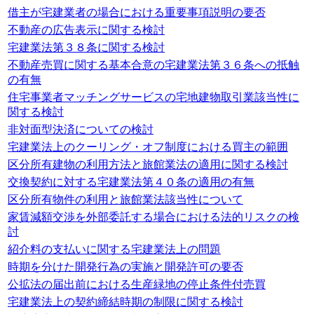
借主が宅建業者の場合における重要事項説明の要否
不動産の広告表示に関する検討
宅建業法第３８条に関する検討
不動産売買に関する基本合意の宅建業法第３６条への抵触
の有無
住宅事業者マッチングサービスの宅地建物取引業該当性に
関する検討
非対面型決済についての検討
宅建業法上のクーリング・オフ制度における買主の範囲
区分所有建物の利用方法と旅館業法の適用に関する検討
交換契約に対する宅建業法第４０条の適用の有無
区分所有物件の利用と旅館業法該当性について
家賃減額交渉を外部委託する場合における法的リスクの検
討
紹介料の支払いに関する宅建業法上の問題
時期を分けた開発行為の実施と開発許可の要否
公拡法の届出前における生産緑地の停止条件付売買
宅建業法上の契約締結時期の制限に関する検討