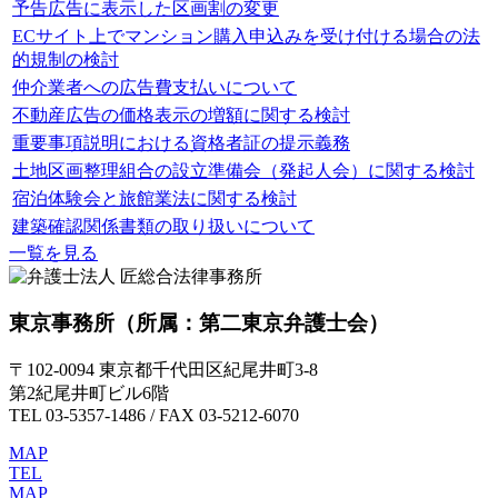
予告広告に表示した区画割の変更
ECサイト上でマンション購入申込みを受け付ける場合の法
的規制の検討
仲介業者への広告費支払いについて
不動産広告の価格表示の増額に関する検討
重要事項説明における資格者証の提示義務
土地区画整理組合の設立準備会（発起人会）に関する検討
宿泊体験会と旅館業法に関する検討
建築確認関係書類の取り扱いについて
一覧を見る
東京事務所
（所属：第二東京弁護士会）
〒102-0094 東京都千代田区紀尾井町3-8
第2紀尾井町ビル6階
TEL 03-5357-1486 / FAX 03-5212-6070
MAP
TEL
MAP