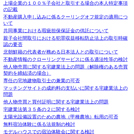
上場企業の１００％子会社と取引する場合の本人特定事項
の記載
不動産購入申し込みに係るクーリングオフ規定の適用につ
いて
共同事業における瑕疵担保保証金の供託について
親子会社間取引における犯罪収益移転防止法上の取引時確
認の要否
北朝鮮籍の代表者が務める日本法人との取引について
不動産情報のクローリングサービスに係る適法性等の検討
他人物売買に関する宅建業法上の問題（解除権のある売買
契約を締結済の場合）
専任の宅地建物取引士の兼業の可否
マッチングサイトの成約料の支払いに関する宅建業法上の
問題
他人物売買と買付証明に関する宅建業法上の問題
宅建業法第３５条の２に関する検討
太陽光設備設置のための農地（甲種農地）転用の可否
無料宿泊体験に係る法規制の検討
モデルハウスでの宿泊体験会に関する検討