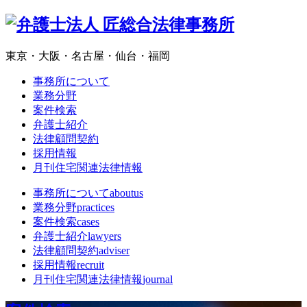
東京・大阪・名古屋・仙台・福岡
事務所について
業務分野
案件検索
弁護士紹介
法律顧問契約
採用情報
月刊住宅関連法律情報
事務所について
aboutus
業務分野
practices
案件検索
cases
弁護士紹介
lawyers
法律顧問契約
adviser
採用情報
recruit
月刊住宅関連法律情報
journal