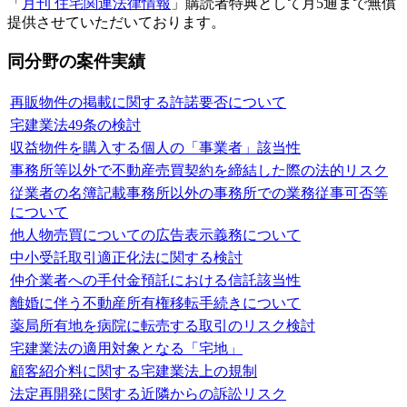
「
月刊 住宅関連法律情報
」購読者特典として月5通まで無償
提供させていただいております。
同分野の案件実績
再販物件の掲載に関する許諾要否について
宅建業法49条の検討
収益物件を購入する個人の「事業者」該当性
事務所等以外で不動産売買契約を締結した際の法的リスク
従業者の名簿記載事務所以外の事務所での業務従事可否等
について
他人物売買についての広告表示義務について
中小受託取引適正化法に関する検討
仲介業者への手付金預託における信託該当性
離婚に伴う不動産所有権移転手続きについて
薬局所有地を病院に転売する取引のリスク検討
宅建業法の適用対象となる「宅地」
顧客紹介料に関する宅建業法上の規制
法定再開発に関する近隣からの訴訟リスク