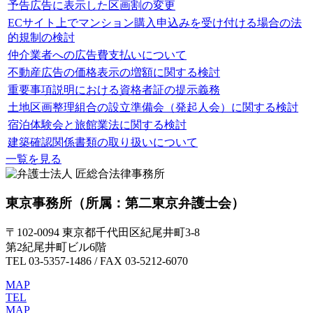
予告広告に表示した区画割の変更
ECサイト上でマンション購入申込みを受け付ける場合の法
的規制の検討
仲介業者への広告費支払いについて
不動産広告の価格表示の増額に関する検討
重要事項説明における資格者証の提示義務
土地区画整理組合の設立準備会（発起人会）に関する検討
宿泊体験会と旅館業法に関する検討
建築確認関係書類の取り扱いについて
一覧を見る
東京事務所
（所属：第二東京弁護士会）
〒102-0094 東京都千代田区紀尾井町3-8
第2紀尾井町ビル6階
TEL 03-5357-1486 / FAX 03-5212-6070
MAP
TEL
MAP