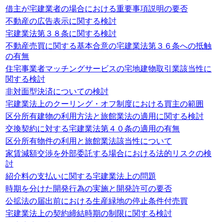
借主が宅建業者の場合における重要事項説明の要否
不動産の広告表示に関する検討
宅建業法第３８条に関する検討
不動産売買に関する基本合意の宅建業法第３６条への抵触
の有無
住宅事業者マッチングサービスの宅地建物取引業該当性に
関する検討
非対面型決済についての検討
宅建業法上のクーリング・オフ制度における買主の範囲
区分所有建物の利用方法と旅館業法の適用に関する検討
交換契約に対する宅建業法第４０条の適用の有無
区分所有物件の利用と旅館業法該当性について
家賃減額交渉を外部委託する場合における法的リスクの検
討
紹介料の支払いに関する宅建業法上の問題
時期を分けた開発行為の実施と開発許可の要否
公拡法の届出前における生産緑地の停止条件付売買
宅建業法上の契約締結時期の制限に関する検討