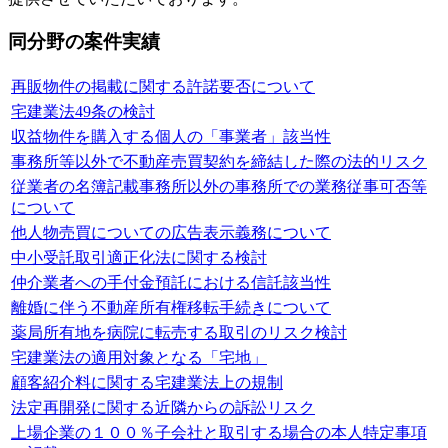
同分野の案件実績
再販物件の掲載に関する許諾要否について
宅建業法49条の検討
収益物件を購入する個人の「事業者」該当性
事務所等以外で不動産売買契約を締結した際の法的リスク
従業者の名簿記載事務所以外の事務所での業務従事可否等
について
他人物売買についての広告表示義務について
中小受託取引適正化法に関する検討
仲介業者への手付金預託における信託該当性
離婚に伴う不動産所有権移転手続きについて
薬局所有地を病院に転売する取引のリスク検討
宅建業法の適用対象となる「宅地」
顧客紹介料に関する宅建業法上の規制
法定再開発に関する近隣からの訴訟リスク
上場企業の１００％子会社と取引する場合の本人特定事項