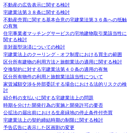
不動産の広告表示に関する検討
宅建業法第３８条に関する検討
不動産売買に関する基本合意の宅建業法第３６条への抵触
の有無
住宅事業者マッチングサービスの宅地建物取引業該当性に
関する検討
非対面型決済についての検討
宅建業法上のクーリング・オフ制度における買主の範囲
区分所有建物の利用方法と旅館業法の適用に関する検討
交換契約に対する宅建業法第４０条の適用の有無
区分所有物件の利用と旅館業法該当性について
家賃減額交渉を外部委託する場合における法的リスクの検
討
紹介料の支払いに関する宅建業法上の問題
時期を分けた開発行為の実施と開発許可の要否
公拡法の届出前における生産緑地の停止条件付売買
宅建業法上の契約締結時期の制限に関する検討
予告広告に表示した区画割の変更