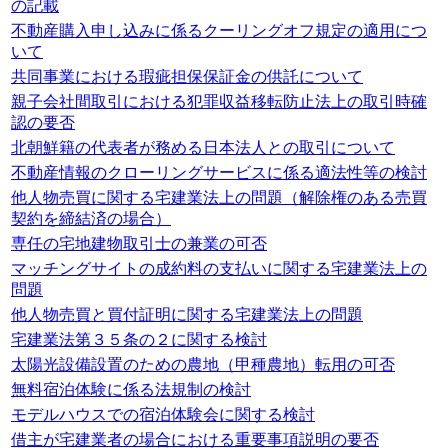
の記載
不動産購入申し込みに係るクーリングオフ規定の適用につ
いて
共同事業における瑕疵担保保証金の供託について
親子会社間取引における犯罪収益移転防止法上の取引時確
認の要否
北朝鮮籍の代表者が務める日本法人との取引について
不動産情報のクローリングサービスに係る適法性等の検討
他人物売買に関する宅建業法上の問題（解除権のある売買
契約を締結済の場合）
専任の宅地建物取引士の兼業の可否
マッチングサイトの成約料の支払いに関する宅建業法上の
問題
他人物売買と買付証明に関する宅建業法上の問題
宅建業法第３５条の２に関する検討
太陽光設備設置のための農地（甲種農地）転用の可否
無料宿泊体験に係る法規制の検討
モデルハウスでの宿泊体験会に関する検討
借主が宅建業者の場合における重要事項説明の要否