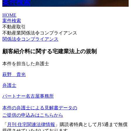
案件検索
HOME
案件検索
不動産取引
不動産業関係法令コンプライアンス
関係法令コンプライアンス
顧客紹介料に関する宅建業法上の規制
本件を担当した弁護士
萩野 貴光
弁護士
パートナー
名古屋事務所
本件の弁護士による見解書データの
ご提供の申込みはこちらから
「
月刊 住宅関連法律情報
」購読者特典として月5通まで無償
提供させていただいております。