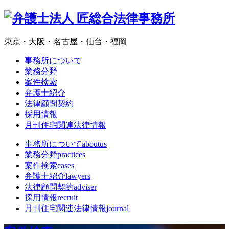
東京・大阪・名古屋・仙台・福岡
事務所について
業務分野
案件検索
弁護士紹介
法律顧問契約
採用情報
月刊住宅関連法律情報
事務所について
aboutus
業務分野
practices
案件検索
cases
弁護士紹介
lawyers
法律顧問契約
adviser
採用情報
recruit
月刊住宅関連法律情報
journal