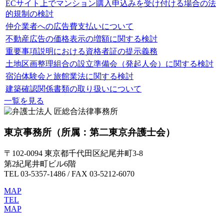
ECサイト上でマンション購入申込みを受け付ける場合の法
的規制の検討
仲介業者への広告費支払いについて
不動産広告の価格表示の増額に関する検討
重要事項説明における資格者証の提示義務
土地区画整理組合の設立準備会（発起人会）に関する検討
宿泊体験会と旅館業法に関する検討
建築確認関係書類の取り扱いについて
一覧を見る
東京事務所
（所属：第二東京弁護士会）
〒102-0094 東京都千代田区紀尾井町3-8
第2紀尾井町ビル6階
TEL 03-5357-1486 / FAX 03-5212-6070
MAP
TEL
MAP