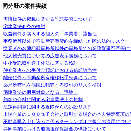
同分野の案件実績
再販物件の掲載に関する許諾要否について
宅建業法49条の検討
収益物件を購入する個人の「事業者」該当性
事務所等以外で不動産売買契約を締結した際の法的リスク
従業者の名簿記載事務所以外の事務所での業務従事可否等に
他人物売買についての広告表示義務について
中小受託取引適正化法に関する検討
仲介業者への手付金預託における信託該当性
離婚に伴う不動産所有権移転手続きについて
薬局所有地を病院に転売する取引のリスク検討
宅建業法の適用対象となる「宅地」
顧客紹介料に関する宅建業法上の規制
法定再開発に関する近隣からの訴訟リスク
上場企業の１００％子会社と取引する場合の本人特定事項の
不動産購入申し込みに係るクーリングオフ規定の適用につい
共同事業における瑕疵担保保証金の供託について