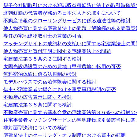
親子会社間取引における犯罪収益移転防止法上の取引時確認
北朝鮮籍の代表者が務める日本法人との取引について
不動産情報のクローリングサービスに係る適法性等の検討
他人物売買に関する宅建業法上の問題（解除権のある売買契
専任の宅地建物取引士の兼業の可否
マッチングサイトの成約料の支払いに関する宅建業法上の問
他人物売買と買付証明に関する宅建業法上の問題
宅建業法第３５条の２に関する検討
太陽光設備設置のための農地（甲種農地）転用の可否
無料宿泊体験に係る法規制の検討
モデルハウスでの宿泊体験会に関する検討
借主が宅建業者の場合における重要事項説明の要否
不動産の広告表示に関する検討
宅建業法第３８条に関する検討
不動産売買に関する基本合意の宅建業法第３６条への抵触の
住宅事業者マッチングサービスの宅地建物取引業該当性に関
非対面型決済についての検討
宅建業法上のクーリング・オフ制度における買主の範囲