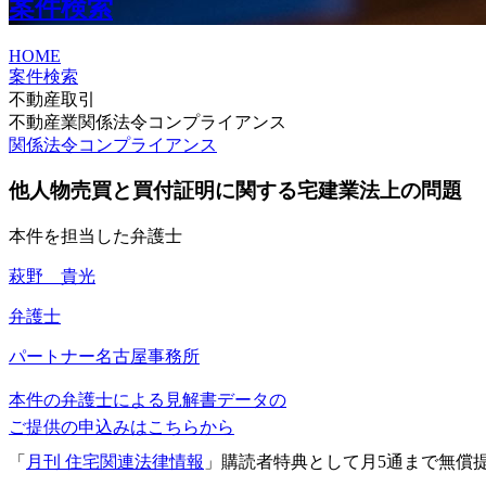
案件検索
HOME
案件検索
不動産取引
不動産業関係法令コンプライアンス
関係法令コンプライアンス
他人物売買と買付証明に関する宅建業法上の問題
本件を担当した弁護士
萩野 貴光
弁護士
パートナー
名古屋事務所
本件の弁護士による見解書データの
ご提供の申込みはこちらから
「
月刊 住宅関連法律情報
」購読者特典として月5通まで無償