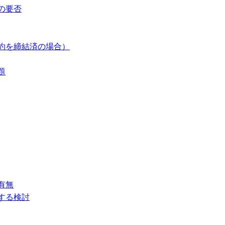
の要否
約を締結済の場合）
題
有無
する検討