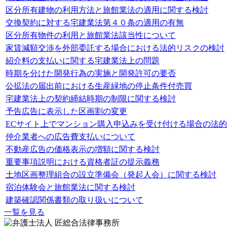
区分所有建物の利用方法と旅館業法の適用に関する検討
交換契約に対する宅建業法第４０条の適用の有無
区分所有物件の利用と旅館業法該当性について
家賃減額交渉を外部委託する場合における法的リスクの検討
紹介料の支払いに関する宅建業法上の問題
時期を分けた開発行為の実施と開発許可の要否
公拡法の届出前における生産緑地の停止条件付売買
宅建業法上の契約締結時期の制限に関する検討
予告広告に表示した区画割の変更
ECサイト上でマンション購入申込みを受け付ける場合の法
仲介業者への広告費支払いについて
不動産広告の価格表示の増額に関する検討
重要事項説明における資格者証の提示義務
土地区画整理組合の設立準備会（発起人会）に関する検討
宿泊体験会と旅館業法に関する検討
建築確認関係書類の取り扱いについて
一覧を見る