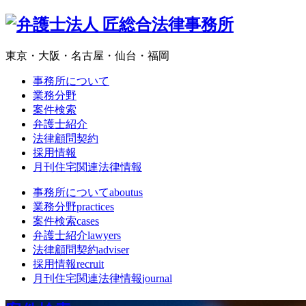
東京・大阪・名古屋・仙台・福岡
事務所について
業務分野
案件検索
弁護士紹介
法律顧問契約
採用情報
月刊住宅関連法律情報
事務所について
aboutus
業務分野
practices
案件検索
cases
弁護士紹介
lawyers
法律顧問契約
adviser
採用情報
recruit
月刊住宅関連法律情報
journal