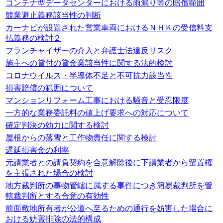
コンテナ型データセンターにおける雨漏り等の賠償範囲
競業避止義務該当性の判断
カーナビが設置された営業車両におけるＮＨＫの受信料支
払義務の検討２
フランチャイザーの介入と弁護士法違反リスク
施主への貸付の貸金業該当性に関する法的検討
コロナウイルス・半導体不足と不可抗力該当性
損害賠償の範囲について
マンションリフォーム工事における騒音と受忍限度
一方的な業務委託料の値上げ要求への対応について
確定判決の効力に関する検討
屋根からの落雪と工作物責任に関する検討
遅延損害金の利率
元請業者との請負契約を合意解除後に下請業者から留置権
を主張された場合の検討
地方裁判所の事物管轄に属する事件につき簡易裁判所を管
轄裁判所とする合意の有効性
前面敷地所有者が公道へ至るための通行を妨害した場合に
おける妨害排除の法的構成