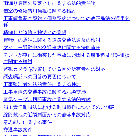
雨漏り原因の見落としに関する法的責任論
借室の修繕費用負担に関する検討
工事請負基本契約と個別契約についての改正民法の適用関
係
積卸しと道路交通法との関係
運転中の通話に関する道路交通法違反の検討
マイカー通勤中の交通事故に関する法的責任
テントが車両に衝突した事故に起因する慰謝料及び評価損
に関する検討
監視カメラを設置している区分所有者への対応
調査嘱託への回答の要否について
工事監理者の法的責任に関する検討
工事車両の交通事故に関する示談交渉
電気ケーブル切断事故に関する法的検討
船主責任制限法における制限債権についてのご相談
線路敷地の近隣斜面からの崩落事故対応
意思能力に関する事件
交通事故案件