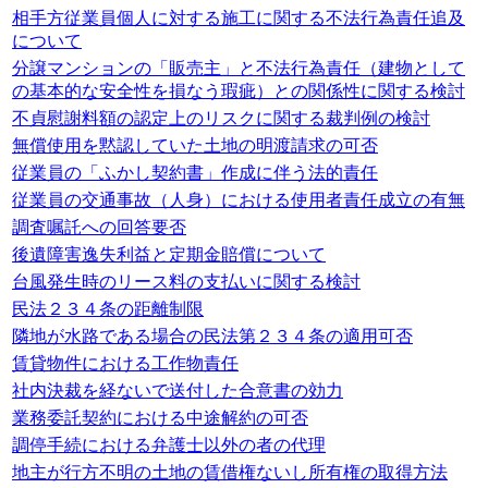
相手方従業員個人に対する施工に関する不法行為責任追及
について
分譲マンションの「販売主」と不法行為責任（建物として
の基本的な安全性を損なう瑕疵）との関係性に関する検討
不貞慰謝料額の認定上のリスクに関する裁判例の検討
無償使用を黙認していた土地の明渡請求の可否
従業員の「ふかし契約書」作成に伴う法的責任
従業員の交通事故（人身）における使用者責任成立の有無
調査嘱託への回答要否
後遺障害逸失利益と定期金賠償について
台風発生時のリース料の支払いに関する検討
民法２３４条の距離制限
隣地が水路である場合の民法第２３４条の適用可否
賃貸物件における工作物責任
社内決裁を経ないで送付した合意書の効力
業務委託契約における中途解約の可否
調停手続における弁護士以外の者の代理
地主が行方不明の土地の賃借権ないし所有権の取得方法