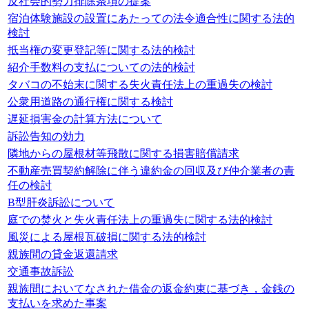
反社会的勢力排除条項の提案
宿泊体験施設の設置にあたっての法令適合性に関する法的
検討
抵当権の変更登記等に関する法的検討
紹介手数料の支払についての法的検討
タバコの不始末に関する失火責任法上の重過失の検討
公衆用道路の通行権に関する検討
遅延損害金の計算方法について
訴訟告知の効力
隣地からの屋根材等飛散に関する損害賠償請求
不動産売買契約解除に伴う違約金の回収及び仲介業者の責
任の検討
B型肝炎訴訟について
庭での焚火と失火責任法上の重過失に関する法的検討
風災による屋根瓦破損に関する法的検討
親族間の貸金返還請求
交通事故訴訟
親族間においてなされた借金の返金約束に基づき，金銭の
支払いを求めた事案