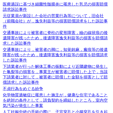
医療過誤に基づき細菌性髄膜炎に罹患した乳児の損害賠償
請求訴訟事件
元従業員が新設した会社の営業行為等について，旧会社
（前職会社）が，逸失利益等の損害賠償請求をした訴訟事
件
交通事故により被害者に脊柱の変形障害，瞼の線状痕の後
遺障害が残ったため，後遺障害逸失利益等の損害を賠償請
求した訴訟事件
交通事故により，被害者の脚に，知覚鈍麻，瘢痕等の後遺
障害が残ったため，後遺障害逸失利益等の損害を賠償請求
した訴訟事件
下請業者が行った解体工事の振動により近隣建物に発生し
た亀裂等の損害を，事業主が被害者に賠償した上で，当該
下請業者に対して，被害者に賠償した金額を損害として賠
償請求した訴訟事件
不貞行為をめぐる紛争
化学物質過敏症に罹患した施主が，健康な住宅であること
を絶対の条件として，請負契約を締結したところ，室内空
気汚染が発生した事案
人工妊娠中絶の手術の際に、子宮穿孔と小腸穿孔を引き起