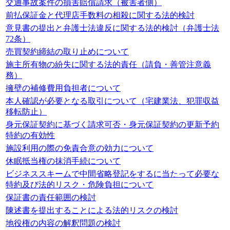
交通事故案件の損害賠償請求（被害者側）
前払保証金と代理店手数料の相殺に関する法的検討
意見書の提出と弁護士法違反に関する法的検討（弁護士法
72条）
売買契約締結の取り止めについて
施主所有物の紛失に関する法的責任（請負・善管注意義
務）
擁壁の補修費用負担者について
本人確認が必要となる取引について（宅建業法、犯罪収益
移転防止）
身元保証契約に基づく請求可否・身元保証契約の更新予約
特約の有効性
施設利用の際の免責合意の効力について
休眠抵当権の抹消手続について
ビジネススキームで中間省略登記をするに当たって必要な
特約及び法的リスク・危険負担について
保証書の責任範囲の検討
陳述書を提出することによる法的リスクの検討
地役権の内容の解釈問題の検討