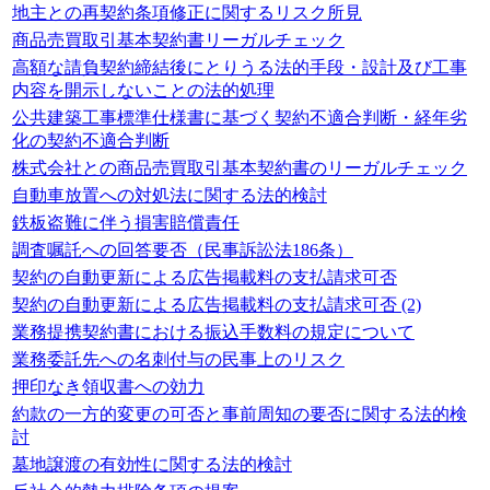
地主との再契約条項修正に関するリスク所見
商品売買取引基本契約書リーガルチェック
高額な請負契約締結後にとりうる法的手段・設計及び工事
内容を開示しないことの法的処理
公共建築工事標準仕様書に基づく契約不適合判断・経年劣
化の契約不適合判断
株式会社との商品売買取引基本契約書のリーガルチェック
自動車放置への対処法に関する法的検討
鉄板盗難に伴う損害賠償責任
調査嘱託への回答要否（民事訴訟法186条）
契約の自動更新による広告掲載料の支払請求可否
契約の自動更新による広告掲載料の支払請求可否 (2)
業務提携契約書における振込手数料の規定について
業務委託先への名刺付与の民事上のリスク
押印なき領収書への効力
約款の一方的変更の可否と事前周知の要否に関する法的検
討
墓地譲渡の有効性に関する法的検討