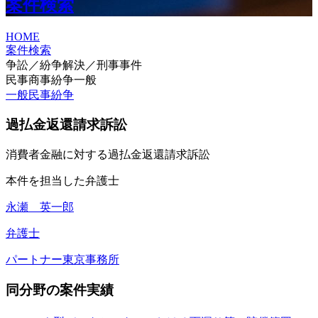
案件検索
HOME
案件検索
争訟／紛争解決／刑事事件
民事商事紛争一般
一般民事紛争
過払金返還請求訴訟
消費者金融に対する過払金返還請求訴訟
本件を担当した弁護士
永瀬 英一郎
弁護士
パートナー
東京事務所
同分野の案件実績