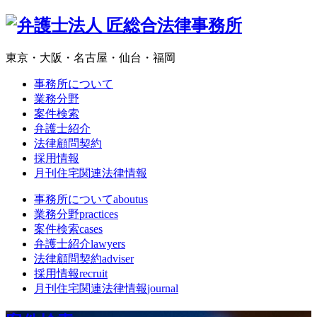
東京・大阪・名古屋・仙台・福岡
事務所について
業務分野
案件検索
弁護士紹介
法律顧問契約
採用情報
月刊住宅関連法律情報
事務所について
aboutus
業務分野
practices
案件検索
cases
弁護士紹介
lawyers
法律顧問契約
adviser
採用情報
recruit
月刊住宅関連法律情報
journal