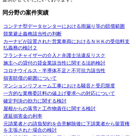
同分野の案件実績
コンテナ型データセンターにおける雨漏り等の賠償範囲
競業避止義務該当性の判断
カーナビが設置された営業車両におけるＮＨＫの受信料支
払義務の検討２
フランチャイザーの介入と弁護士法違反リスク
施主への貸付の貸金業該当性に関する法的検討
コロナウイルス・半導体不足と不可抗力該当性
損害賠償の範囲について
マンションリフォーム工事における騒音と受忍限度
一方的な業務委託料の値上げ要求への対応について
確定判決の効力に関する検討
屋根からの落雪と工作物責任に関する検討
遅延損害金の利率
元請業者との請負契約を合意解除後に下請業者から留置権
を主張された場合の検討