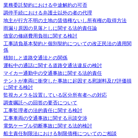
業務委託契約における中途解約の可否
調停手続における弁護士以外の者の代理
地主が行方不明の土地の賃借権ないし所有権の取得方法
雨漏り原因の見落としに関する法的責任論
借室の修繕費用負担に関する検討
工事請負基本契約と個別契約についての改正民法の適用関
係
積卸しと道路交通法との関係
運転中の通話に関する道路交通法違反の検討
マイカー通勤中の交通事故に関する法的責任
テントが車両に衝突した事故に起因する慰謝料及び評価損
に関する検討
監視カメラを設置している区分所有者への対応
調査嘱託への回答の要否について
工事監理者の法的責任に関する検討
工事車両の交通事故に関する示談交渉
電気ケーブル切断事故に関する法的検討
船主責任制限法における制限債権についてのご相談