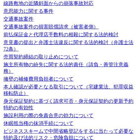
線路敷地の近隣斜面からの崩落事故対応
意思能力に関する事件
交通事故案件
交通事故案件の損害賠償請求（被害者側）
前払保証金と代理店手数料の相殺に関する法的検討
意見書の提出と弁護士法違反に関する法的検討（弁護士法
72条）
売買契約締結の取り止めについて
施主所有物の紛失に関する法的責任（請負・善管注意義
務）
擁壁の補修費用負担者について
本人確認が必要となる取引について（宅建業法、犯罪収益
移転防止）
身元保証契約に基づく請求可否・身元保証契約の更新予約
特約の有効性
施設利用の際の免責合意の効力について
休眠抵当権の抹消手続について
ビジネススキームで中間省略登記をするに当たって必要な
特約及び法的リスク・危険負担について