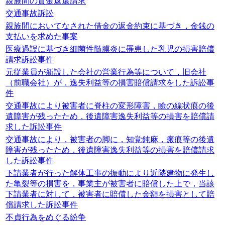
親族間の貸金返還請求
交通事故訴訟
親族間においてなされた借金の返金約束に基づき，金銭の
支払いを求めた事案
医療過誤に基づき細菌性髄膜炎に罹患した乳児の損害賠償
請求訴訟事件
元従業員が新設した会社の営業行為等について，旧会社
（前職会社）が，逸失利益等の損害賠償請求をした訴訟事
件
交通事故により被害者に脊柱の変形障害，瞼の線状痕の後
遺障害が残ったため，後遺障害逸失利益等の損害を賠償請
求した訴訟事件
交通事故により，被害者の脚に，知覚鈍麻，瘢痕等の後遺
障害が残ったため，後遺障害逸失利益等の損害を賠償請求
した訴訟事件
下請業者が行った解体工事の振動により近隣建物に発生し
た亀裂等の損害を，事業主が被害者に賠償した上で，当該
下請業者に対して，被害者に賠償した金額を損害として賠
償請求した訴訟事件
不貞行為をめぐる紛争