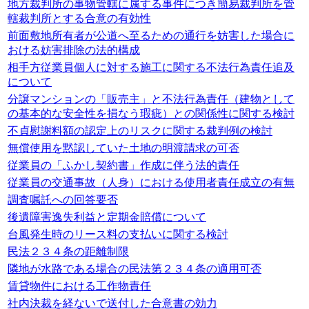
地方裁判所の事物管轄に属する事件につき簡易裁判所を管
轄裁判所とする合意の有効性
前面敷地所有者が公道へ至るための通行を妨害した場合に
おける妨害排除の法的構成
相手方従業員個人に対する施工に関する不法行為責任追及
について
分譲マンションの「販売主」と不法行為責任（建物として
の基本的な安全性を損なう瑕疵）との関係性に関する検討
不貞慰謝料額の認定上のリスクに関する裁判例の検討
無償使用を黙認していた土地の明渡請求の可否
従業員の「ふかし契約書」作成に伴う法的責任
従業員の交通事故（人身）における使用者責任成立の有無
調査嘱託への回答要否
後遺障害逸失利益と定期金賠償について
台風発生時のリース料の支払いに関する検討
民法２３４条の距離制限
隣地が水路である場合の民法第２３４条の適用可否
賃貸物件における工作物責任
社内決裁を経ないで送付した合意書の効力