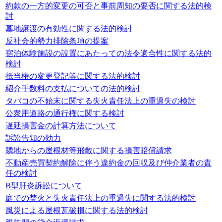
約款の一方的変更の可否と事前周知の要否に関する法的検
討
墓地譲渡の有効性に関する法的検討
反社会的勢力排除条項の提案
宿泊体験施設の設置にあたっての法令適合性に関する法的
検討
抵当権の変更登記等に関する法的検討
紹介手数料の支払についての法的検討
タバコの不始末に関する失火責任法上の重過失の検討
公衆用道路の通行権に関する検討
遅延損害金の計算方法について
訴訟告知の効力
隣地からの屋根材等飛散に関する損害賠償請求
不動産売買契約解除に伴う違約金の回収及び仲介業者の責
任の検討
B型肝炎訴訟について
庭での焚火と失火責任法上の重過失に関する法的検討
風災による屋根瓦破損に関する法的検討