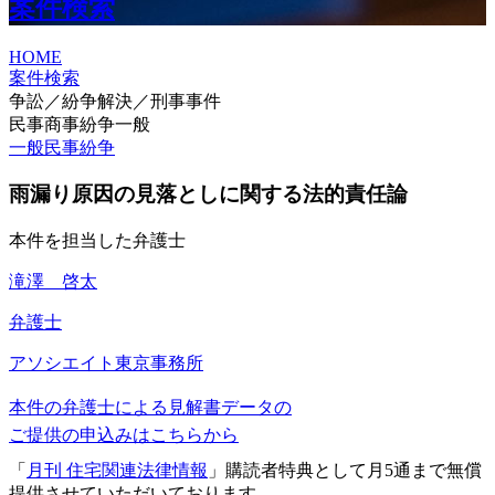
案件検索
HOME
案件検索
争訟／紛争解決／刑事事件
民事商事紛争一般
一般民事紛争
雨漏り原因の見落としに関する法的責任論
本件を担当した弁護士
滝澤 啓太
弁護士
アソシエイト
東京事務所
本件の弁護士による見解書データの
ご提供の申込みはこちらから
「
月刊 住宅関連法律情報
」購読者特典として月5通まで無償
提供させていただいております。