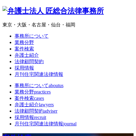
東京・大阪・名古屋・仙台・福岡
事務所について
業務分野
案件検索
弁護士紹介
法律顧問契約
採用情報
月刊住宅関連法律情報
事務所について
aboutus
業務分野
practices
案件検索
cases
弁護士紹介
lawyers
法律顧問契約
adviser
採用情報
recruit
月刊住宅関連法律情報
journal