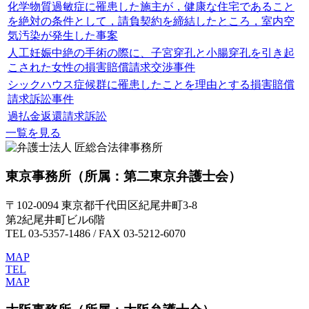
化学物質過敏症に罹患した施主が，健康な住宅であること
を絶対の条件として，請負契約を締結したところ，室内空
気汚染が発生した事案
人工妊娠中絶の手術の際に、子宮穿孔と小腸穿孔を引き起
こされた女性の損害賠償請求交渉事件
シックハウス症候群に罹患したことを理由とする損害賠償
請求訴訟事件
過払金返還請求訴訟
一覧を見る
東京事務所
（所属：第二東京弁護士会）
〒102-0094 東京都千代田区紀尾井町3-8
第2紀尾井町ビル6階
TEL 03-5357-1486 / FAX 03-5212-6070
MAP
TEL
MAP