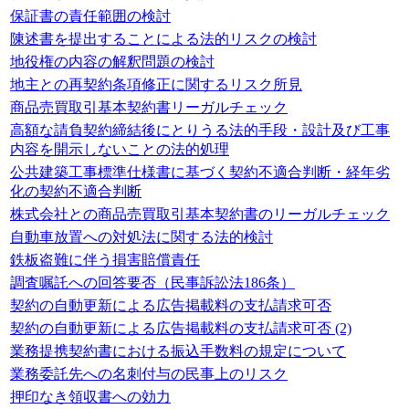
保証書の責任範囲の検討
陳述書を提出することによる法的リスクの検討
地役権の内容の解釈問題の検討
地主との再契約条項修正に関するリスク所見
商品売買取引基本契約書リーガルチェック
高額な請負契約締結後にとりうる法的手段・設計及び工事
内容を開示しないことの法的処理
公共建築工事標準仕様書に基づく契約不適合判断・経年劣
化の契約不適合判断
株式会社との商品売買取引基本契約書のリーガルチェック
自動車放置への対処法に関する法的検討
鉄板盗難に伴う損害賠償責任
調査嘱託への回答要否（民事訴訟法186条）
契約の自動更新による広告掲載料の支払請求可否
契約の自動更新による広告掲載料の支払請求可否 (2)
業務提携契約書における振込手数料の規定について
業務委託先への名刺付与の民事上のリスク
押印なき領収書への効力