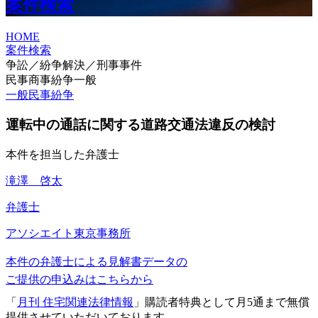
案件検索
HOME
案件検索
争訟／紛争解決／刑事事件
民事商事紛争一般
一般民事紛争
運転中の通話に関する道路交通法違反の検討
本件を担当した弁護士
滝澤 啓太
弁護士
アソシエイト
東京事務所
本件の弁護士による見解書データの
ご提供の申込みはこちらから
「
月刊 住宅関連法律情報
」購読者特典として月5通まで無償
提供させていただいております。