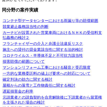
同分野の案件実績
コンテナ型データセンターにおける雨漏り等の賠償範囲
競業避止義務該当性の判断
カーナビが設置された営業車両におけるＮＨＫの受信料支
払義務の検討２
フランチャイザーの介入と弁護士法違反リスク
施主への貸付の貸金業該当性に関する法的検討
コロナウイルス・半導体不足と不可抗力該当性
損害賠償の範囲について
マンションリフォーム工事における騒音と受忍限度
一方的な業務委託料の値上げ要求への対応について
確定判決の効力に関する検討
屋根からの落雪と工作物責任に関する検討
遅延損害金の利率
元請業者との請負契約を合意解除後に下請業者から留置権
を主張された場合の検討