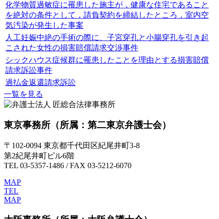
化学物質過敏症に罹患した施主が，健康な住宅であること
を絶対の条件として，請負契約を締結したところ，室内空
気汚染が発生した事案
人工妊娠中絶の手術の際に、子宮穿孔と小腸穿孔を引き起
こされた女性の損害賠償請求交渉事件
シックハウス症候群に罹患したことを理由とする損害賠償
請求訴訟事件
過払金返還請求訴訟
一覧を見る
東京事務所
（所属：第二東京弁護士会）
〒102-0094 東京都千代田区紀尾井町3-8
第2紀尾井町ビル6階
TEL 03-5357-1486 / FAX 03-5212-6070
MAP
TEL
MAP