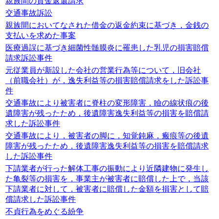
親族間の貸金返還請求
交通事故訴訟
親族間においてなされた借金の返金約束に基づき，金銭の
支払いを求めた事案
医療過誤に基づき細菌性髄膜炎に罹患した乳児の損害賠償
請求訴訟事件
元従業員が新設した会社の営業行為等について，旧会社
（前職会社）が，逸失利益等の損害賠償請求をした訴訟事
件
交通事故により被害者に脊柱の変形障害，瞼の線状痕の後
遺障害が残ったため，後遺障害逸失利益等の損害を賠償請
求した訴訟事件
交通事故により，被害者の脚に，知覚鈍麻，瘢痕等の後遺
障害が残ったため，後遺障害逸失利益等の損害を賠償請求
した訴訟事件
下請業者が行った解体工事の振動により近隣建物に発生し
た亀裂等の損害を，事業主が被害者に賠償した上で，当該
下請業者に対して，被害者に賠償した金額を損害として賠
償請求した訴訟事件
不貞行為をめぐる紛争