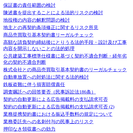
保証書の責任範囲の検討
陳述書を提出することによる法的リスクの検討
地役権の内容の解釈問題の検討
地主との再契約条項修正に関するリスク所見
商品売買取引基本契約書リーガルチェック
高額な請負契約締結後にとりうる法的手段・設計及び工事
内容を開示しないことの法的処理
公共建築工事標準仕様書に基づく契約不適合判断・経年劣
化の契約不適合判断
株式会社との商品売買取引基本契約書のリーガルチェック
自動車放置への対処法に関する法的検討
鉄板盗難に伴う損害賠償責任
調査嘱託への回答要否（民事訴訟法186条）
契約の自動更新による広告掲載料の支払請求可否
契約の自動更新による広告掲載料の支払請求可否 (2)
業務提携契約書における振込手数料の規定について
業務委託先への名刺付与の民事上のリスク
押印なき領収書への効力