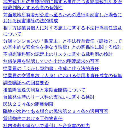
地方裁判所の事物管轄に属する事件につき簡易裁判所を管
轄裁判所とする合意の有効性
前面敷地所有者が公道へ至るための通行を妨害した場合に
おける妨害排除の法的構成
相手方従業員個人に対する施工に関する不法行為責任追及
について
分譲マンションの「販売主」と不法行為責任（建物として
の基本的な安全性を損なう瑕疵）との関係性に関する検討
不貞慰謝料額の認定上のリスクに関する裁判例の検討
無償使用を黙認していた土地の明渡請求の可否
従業員の「ふかし契約書」作成に伴う法的責任
従業員の交通事故（人身）における使用者責任成立の有無
調査嘱託への回答要否
後遺障害逸失利益と定期金賠償について
台風発生時のリース料の支払いに関する検討
民法２３４条の距離制限
隣地が水路である場合の民法第２３４条の適用可否
賃貸物件における工作物責任
社内決裁を経ないで送付した合意書の効力