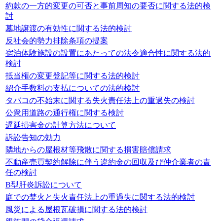
約款の一方的変更の可否と事前周知の要否に関する法的検
討
墓地譲渡の有効性に関する法的検討
反社会的勢力排除条項の提案
宿泊体験施設の設置にあたっての法令適合性に関する法的
検討
抵当権の変更登記等に関する法的検討
紹介手数料の支払についての法的検討
タバコの不始末に関する失火責任法上の重過失の検討
公衆用道路の通行権に関する検討
遅延損害金の計算方法について
訴訟告知の効力
隣地からの屋根材等飛散に関する損害賠償請求
不動産売買契約解除に伴う違約金の回収及び仲介業者の責
任の検討
B型肝炎訴訟について
庭での焚火と失火責任法上の重過失に関する法的検討
風災による屋根瓦破損に関する法的検討