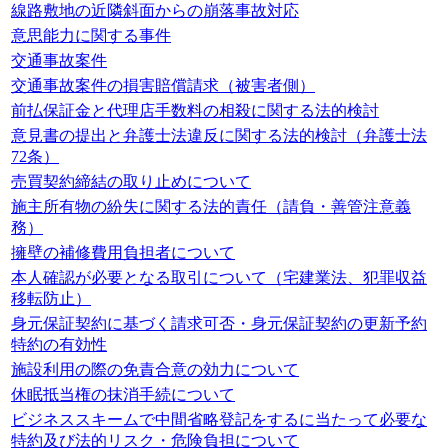
線路敷地の近隣斜面からの崩落事故対応
意思能力に関する事件
交通事故案件
交通事故案件の損害賠償請求（被害者側）
前払保証金と代理店手数料の相殺に関する法的検討
意見書の提出と弁護士法違反に関する法的検討（弁護士法
72条）
売買契約締結の取り止めについて
施主所有物の紛失に関する法的責任（請負・善管注意義
務）
擁壁の補修費用負担者について
本人確認が必要となる取引について（宅建業法、犯罪収益
移転防止）
身元保証契約に基づく請求可否・身元保証契約の更新予約
特約の有効性
施設利用の際の免責合意の効力について
休眠抵当権の抹消手続について
ビジネススキームで中間省略登記をするに当たって必要な
特約及び法的リスク・危険負担について