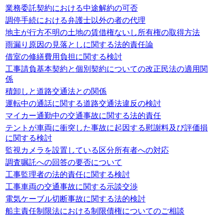
業務委託契約における中途解約の可否
調停手続における弁護士以外の者の代理
地主が行方不明の土地の賃借権ないし所有権の取得方法
雨漏り原因の見落としに関する法的責任論
借室の修繕費用負担に関する検討
工事請負基本契約と個別契約についての改正民法の適用関
係
積卸しと道路交通法との関係
運転中の通話に関する道路交通法違反の検討
マイカー通勤中の交通事故に関する法的責任
テントが車両に衝突した事故に起因する慰謝料及び評価損
に関する検討
監視カメラを設置している区分所有者への対応
調査嘱託への回答の要否について
工事監理者の法的責任に関する検討
工事車両の交通事故に関する示談交渉
電気ケーブル切断事故に関する法的検討
船主責任制限法における制限債権についてのご相談