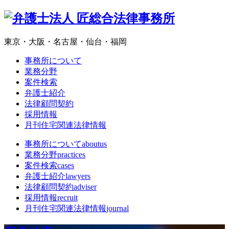
東京・大阪・名古屋・仙台・福岡
事務所について
業務分野
案件検索
弁護士紹介
法律顧問契約
採用情報
月刊住宅関連法律情報
事務所について
aboutus
業務分野
practices
案件検索
cases
弁護士紹介
lawyers
法律顧問契約
adviser
採用情報
recruit
月刊住宅関連法律情報
journal