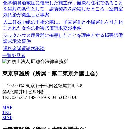
化学物質過敏症に罹患した施主が，健康な住宅であること
を絶対の条件として，請負契約を締結したところ，室内空
気汚染が発生した事案
人工妊娠中絶の手術の際に、子宮穿孔と小腸穿孔を引き起
こされた女性の損害賠償請求交渉事件
シックハウス症候群に罹患したことを理由とする損害賠償
請求訴訟事件
過払金返還請求訴訟
一覧を見る
東京事務所
（所属：第二東京弁護士会）
〒102-0094 東京都千代田区紀尾井町3-8
第2紀尾井町ビル6階
TEL 03-5357-1486 / FAX 03-5212-6070
MAP
TEL
MAP