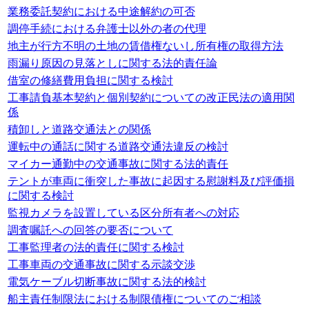
業務委託契約における中途解約の可否
調停手続における弁護士以外の者の代理
地主が行方不明の土地の賃借権ないし所有権の取得方法
雨漏り原因の見落としに関する法的責任論
借室の修繕費用負担に関する検討
工事請負基本契約と個別契約についての改正民法の適用関
係
積卸しと道路交通法との関係
運転中の通話に関する道路交通法違反の検討
マイカー通勤中の交通事故に関する法的責任
テントが車両に衝突した事故に起因する慰謝料及び評価損
に関する検討
監視カメラを設置している区分所有者への対応
調査嘱託への回答の要否について
工事監理者の法的責任に関する検討
工事車両の交通事故に関する示談交渉
電気ケーブル切断事故に関する法的検討
船主責任制限法における制限債権についてのご相談