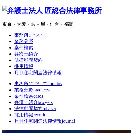
東京・大阪・名古屋・仙台・福岡
事務所について
業務分野
案件検索
弁護士紹介
法律顧問契約
採用情報
月刊住宅関連法律情報
事務所について
aboutus
業務分野
practices
案件検索
cases
弁護士紹介
lawyers
法律顧問契約
adviser
採用情報
recruit
月刊住宅関連法律情報
journal