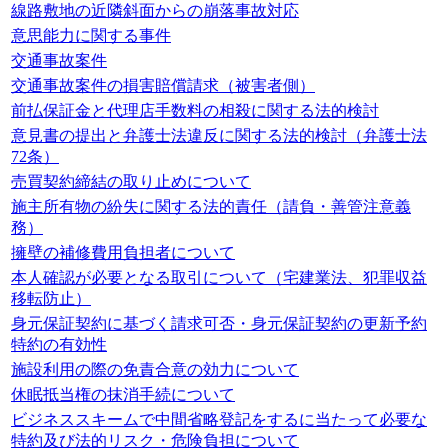
線路敷地の近隣斜面からの崩落事故対応
意思能力に関する事件
交通事故案件
交通事故案件の損害賠償請求（被害者側）
前払保証金と代理店手数料の相殺に関する法的検討
意見書の提出と弁護士法違反に関する法的検討（弁護士法
72条）
売買契約締結の取り止めについて
施主所有物の紛失に関する法的責任（請負・善管注意義
務）
擁壁の補修費用負担者について
本人確認が必要となる取引について（宅建業法、犯罪収益
移転防止）
身元保証契約に基づく請求可否・身元保証契約の更新予約
特約の有効性
施設利用の際の免責合意の効力について
休眠抵当権の抹消手続について
ビジネススキームで中間省略登記をするに当たって必要な
特約及び法的リスク・危険負担について