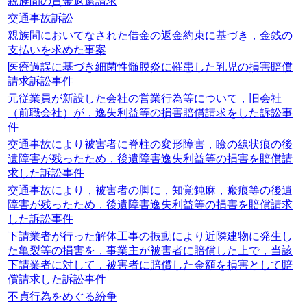
親族間の貸金返還請求
交通事故訴訟
親族間においてなされた借金の返金約束に基づき，金銭の
支払いを求めた事案
医療過誤に基づき細菌性髄膜炎に罹患した乳児の損害賠償
請求訴訟事件
元従業員が新設した会社の営業行為等について，旧会社
（前職会社）が，逸失利益等の損害賠償請求をした訴訟事
件
交通事故により被害者に脊柱の変形障害，瞼の線状痕の後
遺障害が残ったため，後遺障害逸失利益等の損害を賠償請
求した訴訟事件
交通事故により，被害者の脚に，知覚鈍麻，瘢痕等の後遺
障害が残ったため，後遺障害逸失利益等の損害を賠償請求
した訴訟事件
下請業者が行った解体工事の振動により近隣建物に発生し
た亀裂等の損害を，事業主が被害者に賠償した上で，当該
下請業者に対して，被害者に賠償した金額を損害として賠
償請求した訴訟事件
不貞行為をめぐる紛争