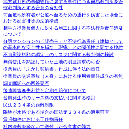
地方裁判所の事物管轄に属する事件につき簡易裁判所を管
轄裁判所とする合意の有効性
前面敷地所有者が公道へ至るための通行を妨害した場合に
おける妨害排除の法的構成
相手方従業員個人に対する施工に関する不法行為責任追及
について
分譲マンションの「販売主」と不法行為責任（建物として
の基本的な安全性を損なう瑕疵）との関係性に関する検討
不貞慰謝料額の認定上のリスクに関する裁判例の検討
無償使用を黙認していた土地の明渡請求の可否
従業員の「ふかし契約書」作成に伴う法的責任
従業員の交通事故（人身）における使用者責任成立の有無
調査嘱託への回答要否
後遺障害逸失利益と定期金賠償について
台風発生時のリース料の支払いに関する検討
民法２３４条の距離制限
隣地が水路である場合の民法第２３４条の適用可否
賃貸物件における工作物責任
社内決裁を経ないで送付した合意書の効力