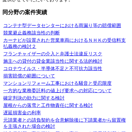
同分野の案件実績
コンテナ型データセンターにおける雨漏り等の賠償範囲
競業避止義務該当性の判断
カーナビが設置された営業車両におけるＮＨＫの受信料支
払義務の検討２
フランチャイザーの介入と弁護士法違反リスク
施主への貸付の貸金業該当性に関する法的検討
コロナウイルス・半導体不足と不可抗力該当性
損害賠償の範囲について
マンションリフォーム工事における騒音と受忍限度
一方的な業務委託料の値上げ要求への対応について
確定判決の効力に関する検討
屋根からの落雪と工作物責任に関する検討
遅延損害金の利率
元請業者との請負契約を合意解除後に下請業者から留置権
を主張された場合の検討