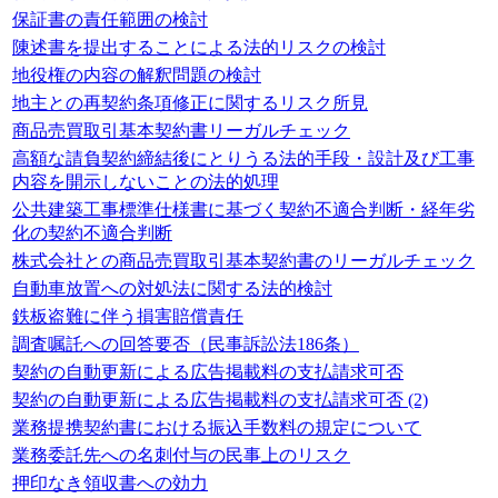
保証書の責任範囲の検討
陳述書を提出することによる法的リスクの検討
地役権の内容の解釈問題の検討
地主との再契約条項修正に関するリスク所見
商品売買取引基本契約書リーガルチェック
高額な請負契約締結後にとりうる法的手段・設計及び工事
内容を開示しないことの法的処理
公共建築工事標準仕様書に基づく契約不適合判断・経年劣
化の契約不適合判断
株式会社との商品売買取引基本契約書のリーガルチェック
自動車放置への対処法に関する法的検討
鉄板盗難に伴う損害賠償責任
調査嘱託への回答要否（民事訴訟法186条）
契約の自動更新による広告掲載料の支払請求可否
契約の自動更新による広告掲載料の支払請求可否 (2)
業務提携契約書における振込手数料の規定について
業務委託先への名刺付与の民事上のリスク
押印なき領収書への効力