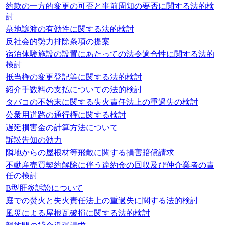
約款の一方的変更の可否と事前周知の要否に関する法的検
討
墓地譲渡の有効性に関する法的検討
反社会的勢力排除条項の提案
宿泊体験施設の設置にあたっての法令適合性に関する法的
検討
抵当権の変更登記等に関する法的検討
紹介手数料の支払についての法的検討
タバコの不始末に関する失火責任法上の重過失の検討
公衆用道路の通行権に関する検討
遅延損害金の計算方法について
訴訟告知の効力
隣地からの屋根材等飛散に関する損害賠償請求
不動産売買契約解除に伴う違約金の回収及び仲介業者の責
任の検討
B型肝炎訴訟について
庭での焚火と失火責任法上の重過失に関する法的検討
風災による屋根瓦破損に関する法的検討