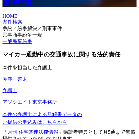
案件検索
HOME
案件検索
争訟／紛争解決／刑事事件
民事商事紛争一般
一般民事紛争
マイカー通勤中の交通事故に関する法的責任
本件を担当した弁護士
滝澤 啓太
弁護士
アソシエイト
東京事務所
本件の弁護士による見解書データの
ご提供の申込みはこちらから
「
月刊 住宅関連法律情報
」購読者特典として月5通まで無償
提供させていただいております。