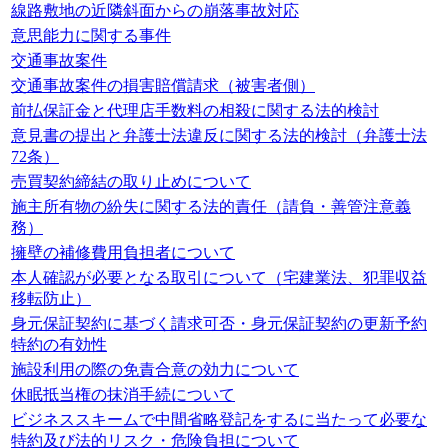
線路敷地の近隣斜面からの崩落事故対応
意思能力に関する事件
交通事故案件
交通事故案件の損害賠償請求（被害者側）
前払保証金と代理店手数料の相殺に関する法的検討
意見書の提出と弁護士法違反に関する法的検討（弁護士法
72条）
売買契約締結の取り止めについて
施主所有物の紛失に関する法的責任（請負・善管注意義
務）
擁壁の補修費用負担者について
本人確認が必要となる取引について（宅建業法、犯罪収益
移転防止）
身元保証契約に基づく請求可否・身元保証契約の更新予約
特約の有効性
施設利用の際の免責合意の効力について
休眠抵当権の抹消手続について
ビジネススキームで中間省略登記をするに当たって必要な
特約及び法的リスク・危険負担について