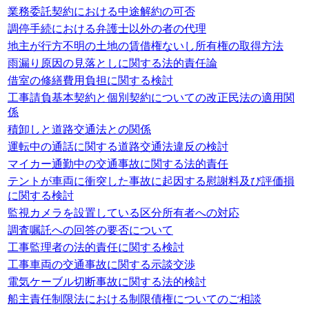
業務委託契約における中途解約の可否
調停手続における弁護士以外の者の代理
地主が行方不明の土地の賃借権ないし所有権の取得方法
雨漏り原因の見落としに関する法的責任論
借室の修繕費用負担に関する検討
工事請負基本契約と個別契約についての改正民法の適用関
係
積卸しと道路交通法との関係
運転中の通話に関する道路交通法違反の検討
マイカー通勤中の交通事故に関する法的責任
テントが車両に衝突した事故に起因する慰謝料及び評価損
に関する検討
監視カメラを設置している区分所有者への対応
調査嘱託への回答の要否について
工事監理者の法的責任に関する検討
工事車両の交通事故に関する示談交渉
電気ケーブル切断事故に関する法的検討
船主責任制限法における制限債権についてのご相談