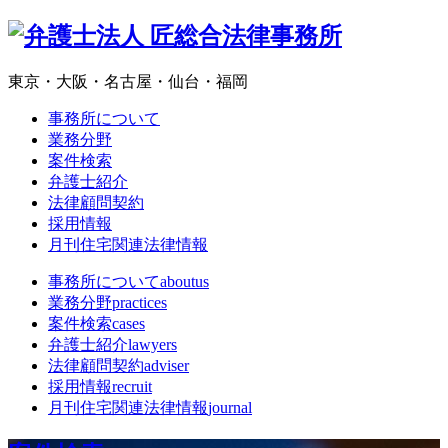
東京・大阪・名古屋・仙台・福岡
事務所について
業務分野
案件検索
弁護士紹介
法律顧問契約
採用情報
月刊住宅関連法律情報
事務所について
aboutus
業務分野
practices
案件検索
cases
弁護士紹介
lawyers
法律顧問契約
adviser
採用情報
recruit
月刊住宅関連法律情報
journal