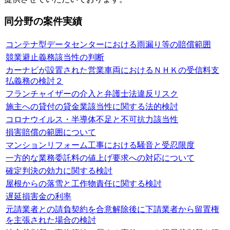
同分野の案件実績
コンテナ型データセンターにおける雨漏り等の賠償範囲
競業避止義務該当性の判断
カーナビが設置された営業車両におけるＮＨＫの受信料支
払義務の検討２
フランチャイザーの介入と弁護士法違反リスク
施主への貸付の貸金業該当性に関する法的検討
コロナウイルス・半導体不足と不可抗力該当性
損害賠償の範囲について
マンションリフォーム工事における騒音と受忍限度
一方的な業務委託料の値上げ要求への対応について
確定判決の効力に関する検討
屋根からの落雪と工作物責任に関する検討
遅延損害金の利率
元請業者との請負契約を合意解除後に下請業者から留置権
を主張された場合の検討