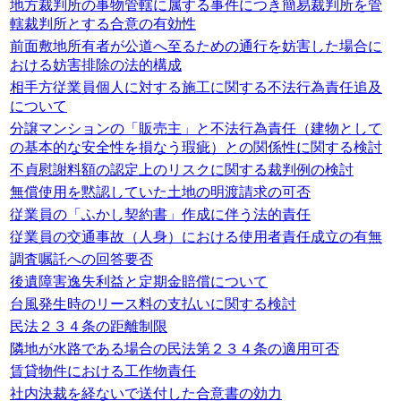
地方裁判所の事物管轄に属する事件につき簡易裁判所を管
轄裁判所とする合意の有効性
前面敷地所有者が公道へ至るための通行を妨害した場合に
おける妨害排除の法的構成
相手方従業員個人に対する施工に関する不法行為責任追及
について
分譲マンションの「販売主」と不法行為責任（建物として
の基本的な安全性を損なう瑕疵）との関係性に関する検討
不貞慰謝料額の認定上のリスクに関する裁判例の検討
無償使用を黙認していた土地の明渡請求の可否
従業員の「ふかし契約書」作成に伴う法的責任
従業員の交通事故（人身）における使用者責任成立の有無
調査嘱託への回答要否
後遺障害逸失利益と定期金賠償について
台風発生時のリース料の支払いに関する検討
民法２３４条の距離制限
隣地が水路である場合の民法第２３４条の適用可否
賃貸物件における工作物責任
社内決裁を経ないで送付した合意書の効力