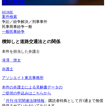
案件検索
HOME
案件検索
争訟／紛争解決／刑事事件
民事商事紛争一般
一般民事紛争
積卸しと道路交通法との関係
本件を担当した弁護士
滝澤 啓太
弁護士
アソシエイト
東京事務所
本件の弁護士による見解書データの
ご提供の申込みはこちらから
「
月刊 住宅関連法律情報
」購読者特典として月5通まで無償
提供させていただいております。