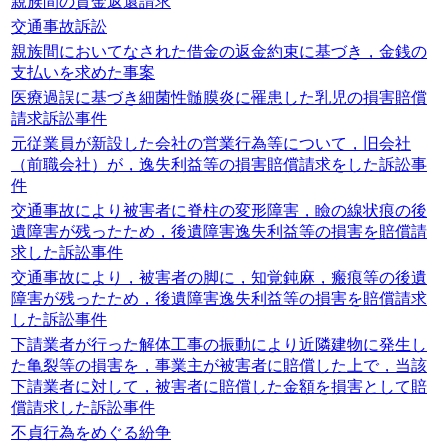
親族間の貸金返還請求
交通事故訴訟
親族間においてなされた借金の返金約束に基づき，金銭の
支払いを求めた事案
医療過誤に基づき細菌性髄膜炎に罹患した乳児の損害賠償
請求訴訟事件
元従業員が新設した会社の営業行為等について，旧会社
（前職会社）が，逸失利益等の損害賠償請求をした訴訟事
件
交通事故により被害者に脊柱の変形障害，瞼の線状痕の後
遺障害が残ったため，後遺障害逸失利益等の損害を賠償請
求した訴訟事件
交通事故により，被害者の脚に，知覚鈍麻，瘢痕等の後遺
障害が残ったため，後遺障害逸失利益等の損害を賠償請求
した訴訟事件
下請業者が行った解体工事の振動により近隣建物に発生し
た亀裂等の損害を，事業主が被害者に賠償した上で，当該
下請業者に対して，被害者に賠償した金額を損害として賠
償請求した訴訟事件
不貞行為をめぐる紛争