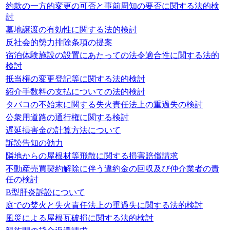
約款の一方的変更の可否と事前周知の要否に関する法的検
討
墓地譲渡の有効性に関する法的検討
反社会的勢力排除条項の提案
宿泊体験施設の設置にあたっての法令適合性に関する法的
検討
抵当権の変更登記等に関する法的検討
紹介手数料の支払についての法的検討
タバコの不始末に関する失火責任法上の重過失の検討
公衆用道路の通行権に関する検討
遅延損害金の計算方法について
訴訟告知の効力
隣地からの屋根材等飛散に関する損害賠償請求
不動産売買契約解除に伴う違約金の回収及び仲介業者の責
任の検討
B型肝炎訴訟について
庭での焚火と失火責任法上の重過失に関する法的検討
風災による屋根瓦破損に関する法的検討