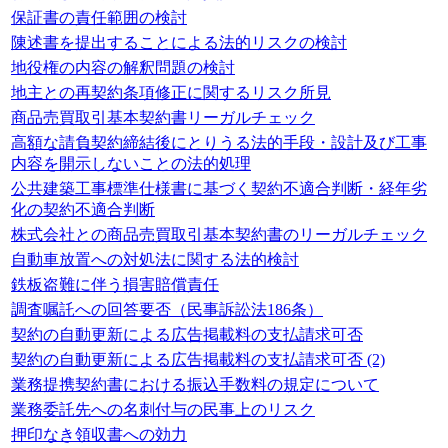
保証書の責任範囲の検討
陳述書を提出することによる法的リスクの検討
地役権の内容の解釈問題の検討
地主との再契約条項修正に関するリスク所見
商品売買取引基本契約書リーガルチェック
高額な請負契約締結後にとりうる法的手段・設計及び工事
内容を開示しないことの法的処理
公共建築工事標準仕様書に基づく契約不適合判断・経年劣
化の契約不適合判断
株式会社との商品売買取引基本契約書のリーガルチェック
自動車放置への対処法に関する法的検討
鉄板盗難に伴う損害賠償責任
調査嘱託への回答要否（民事訴訟法186条）
契約の自動更新による広告掲載料の支払請求可否
契約の自動更新による広告掲載料の支払請求可否 (2)
業務提携契約書における振込手数料の規定について
業務委託先への名刺付与の民事上のリスク
押印なき領収書への効力