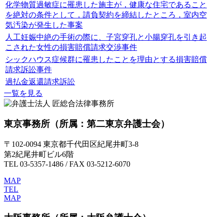
化学物質過敏症に罹患した施主が，健康な住宅であること
を絶対の条件として，請負契約を締結したところ，室内空
気汚染が発生した事案
人工妊娠中絶の手術の際に、子宮穿孔と小腸穿孔を引き起
こされた女性の損害賠償請求交渉事件
シックハウス症候群に罹患したことを理由とする損害賠償
請求訴訟事件
過払金返還請求訴訟
一覧を見る
東京事務所
（所属：第二東京弁護士会）
〒102-0094 東京都千代田区紀尾井町3-8
第2紀尾井町ビル6階
TEL 03-5357-1486 / FAX 03-5212-6070
MAP
TEL
MAP