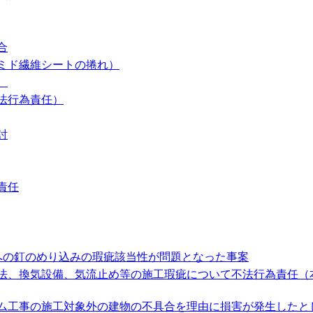
合
ミド繊維シートの捲れ）
。
法行為責任）
討
責任
への釘のめり込みの瑕疵該当性が問題となった事案
法、換気設備、気流止め等の施工瑕疵について不法行為責任（
ム工事の施工対象外の建物の不具合を理由に損害が発生したと