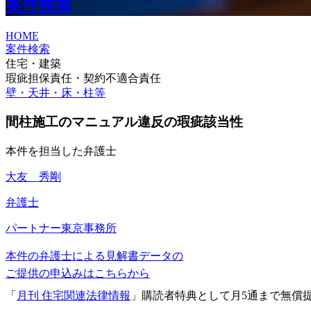
案件検索
HOME
案件検索
住宅・建築
瑕疵担保責任・契約不適合責任
壁・天井・床・柱等
間柱施工のマニュアル違反の瑕疵該当性
本件を担当した弁護士
大友 秀剛
弁護士
パートナー
東京事務所
本件の弁護士による見解書データの
ご提供の申込みはこちらから
「
月刊 住宅関連法律情報
」購読者特典として月5通まで無償