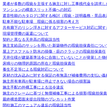
業者が多数の瑕疵を主張する施主に対し工事残代金を請求し
マンションの構造スリット不備への対応
遮音性能のカタログに関する検討（瑕疵・説明義務・景品表
駐車不能な駐車場 瑕疵に係る損害の考え方
共有廊下のリシン浮きに対するアフターサービス対応に関す
現場管理費の返還について
契約と異なる天井高の瑕疵該当性
施主支給品のサッシを用いた新築物件の瑕疵担保責任につい
屋上アスファルト防水の損傷・庇のクラックの瑕疵担保責任
天井仕様が建築基準法令に合致していないことが発覚した物
床鳴りの物理的原因の所在と瑕疵担保責任
養生不足等による瑕疵対応について
床材の沈み込みに対する保証の有無及び補修費用の支払い義
施主所有車両が駐車場に停止できない場合の損害論
施主手配の外構工事による法令違反
施主のクレームに基づく無償補修工事による損害(瑕疵担保責
最終構造図面未提出段階のプレカット作業
間柱施工のマニュアル違反の瑕疵該当性