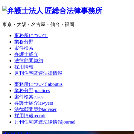
東京・大阪・名古屋・仙台・福岡
事務所について
業務分野
案件検索
弁護士紹介
法律顧問契約
採用情報
月刊住宅関連法律情報
事務所について
aboutus
業務分野
practices
案件検索
cases
弁護士紹介
lawyers
法律顧問契約
adviser
採用情報
recruit
月刊住宅関連法律情報
journal