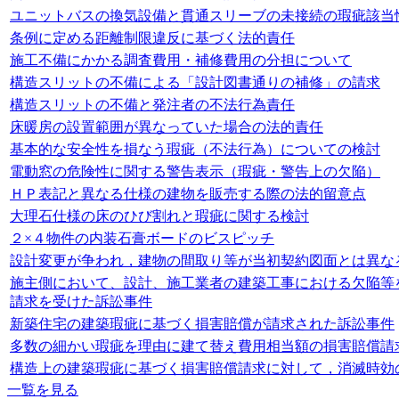
ユニットバスの換気設備と貫通スリーブの未接続の瑕疵該当
条例に定める距離制限違反に基づく法的責任
施工不備にかかる調査費用・補修費用の分担について
構造スリットの不備による「設計図書通りの補修」の請求
構造スリットの不備と発注者の不法行為責任
床暖房の設置範囲が異なっていた場合の法的責任
基本的な安全性を損なう瑕疵（不法行為）についての検討
電動窓の危険性に関する警告表示（瑕疵・警告上の欠陥）
ＨＰ表記と異なる仕様の建物を販売する際の法的留意点
大理石仕様の床のひび割れと瑕疵に関する検討
２×４物件の内装石膏ボードのビスピッチ
設計変更が争われ，建物の間取り等が当初契約図面とは異な
施主側において、設計、施工業者の建築工事における欠陥等
請求を受けた訴訟事件
新築住宅の建築瑕疵に基づく損害賠償が請求された訴訟事件
多数の細かい瑕疵を理由に建て替え費用相当額の損害賠償請
構造上の建築瑕疵に基づく損害賠償請求に対して，消滅時効
一覧を見る