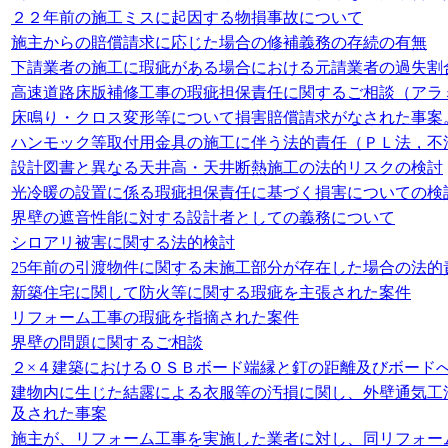
２２年前の施工ミスに起因する物損事故について
施主からの賠償請求に応じた場合の修補義務の存続の有無
下請業者の施工に瑕疵がある場合における元請業者の過失割
高速道路床版補修工事の瑕疵担保責任に関するご相談（アラ
床鳴り・クロス変形等について損害賠償請求がなされた事案
ハンモック等取付用金具の施工に伴う法的責任（ＰＬ法，不
設計図書と異なる天井高・天井断熱施工の法的リスクの検討
光冷暖の設置に係る瑕疵担保責任に基づく損害についての検
界壁の遮音性能に対する設計者としての義務について
シロアリ被害に関する法的検討
25年前の引渡物件に関する未施工部分が存在した場合の法的
新築住宅に関して防火等に関する瑕疵を主張された案件
リフォーム工事の瑕疵を指摘された案件
界壁の問題に関するご相談
２×４建築におけるＯＳＢボード端縁と釘の距離及びボード
建物内に生じた結露による衣服等の汚損に関し、外壁通気工
及された事案
施主が、リフォーム工事を実施した業者に対し、同リフォー