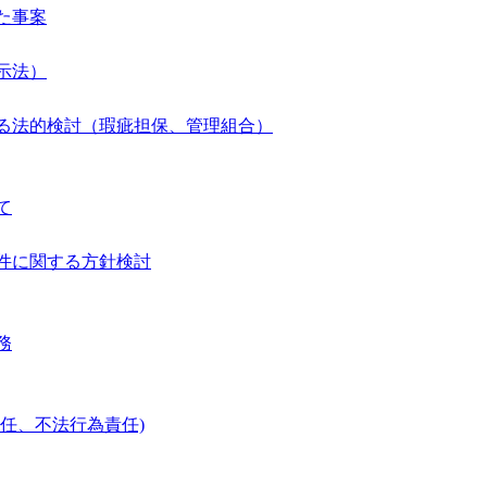
た事案
示法）
る法的検討（瑕疵担保、管理組合）
て
件に関する方針検討
務
任、不法行為責任)