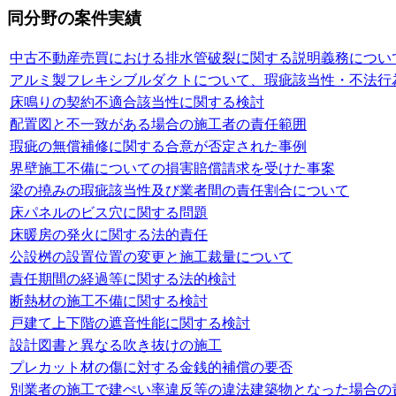
同分野の案件実績
中古不動産売買における排水管破裂に関する説明義務につい
アルミ製フレキシブルダクトについて、瑕疵該当性・不法行
床鳴りの契約不適合該当性に関する検討
配置図と不一致がある場合の施工者の責任範囲
瑕疵の無償補修に関する合意が否定された事例
界壁施工不備についての損害賠償請求を受けた事案
梁の撓みの瑕疵該当性及び業者間の責任割合について
床パネルのビス穴に関する問題
床暖房の発火に関する法的責任
公設桝の設置位置の変更と施工裁量について
責任期間の経過等に関する法的検討
断熱材の施工不備に関する検討
戸建て上下階の遮音性能に関する検討
設計図書と異なる吹き抜けの施工
プレカット材の傷に対する金銭的補償の要否
別業者の施工で建ぺい率違反等の違法建築物となった場合の