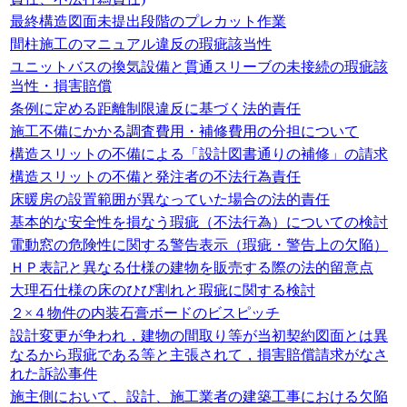
最終構造図面未提出段階のプレカット作業
間柱施工のマニュアル違反の瑕疵該当性
ユニットバスの換気設備と貫通スリーブの未接続の瑕疵該
当性・損害賠償
条例に定める距離制限違反に基づく法的責任
施工不備にかかる調査費用・補修費用の分担について
構造スリットの不備による「設計図書通りの補修」の請求
構造スリットの不備と発注者の不法行為責任
床暖房の設置範囲が異なっていた場合の法的責任
基本的な安全性を損なう瑕疵（不法行為）についての検討
電動窓の危険性に関する警告表示（瑕疵・警告上の欠陥）
ＨＰ表記と異なる仕様の建物を販売する際の法的留意点
大理石仕様の床のひび割れと瑕疵に関する検討
２×４物件の内装石膏ボードのビスピッチ
設計変更が争われ，建物の間取り等が当初契約図面とは異
なるから瑕疵である等と主張されて，損害賠償請求がなさ
れた訴訟事件
施主側において、設計、施工業者の建築工事における欠陥