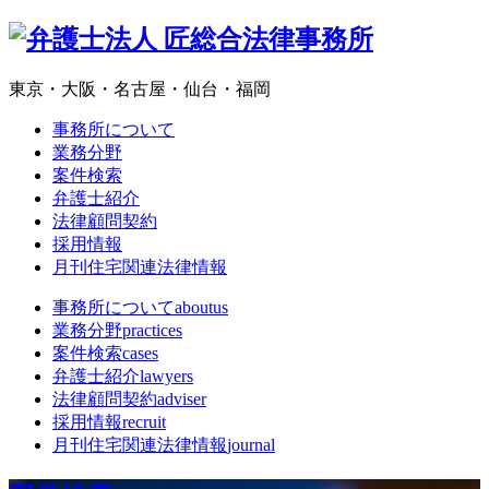
東京・大阪・名古屋・仙台・福岡
事務所について
業務分野
案件検索
弁護士紹介
法律顧問契約
採用情報
月刊住宅関連法律情報
事務所について
aboutus
業務分野
practices
案件検索
cases
弁護士紹介
lawyers
法律顧問契約
adviser
採用情報
recruit
月刊住宅関連法律情報
journal