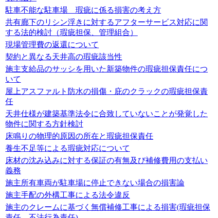
駐車不能な駐車場 瑕疵に係る損害の考え方
共有廊下のリシン浮きに対するアフターサービス対応に関
する法的検討（瑕疵担保、管理組合）
現場管理費の返還について
契約と異なる天井高の瑕疵該当性
施主支給品のサッシを用いた新築物件の瑕疵担保責任につ
いて
屋上アスファルト防水の損傷・庇のクラックの瑕疵担保責
任
天井仕様が建築基準法令に合致していないことが発覚した
物件に関する方針検討
床鳴りの物理的原因の所在と瑕疵担保責任
養生不足等による瑕疵対応について
床材の沈み込みに対する保証の有無及び補修費用の支払い
義務
施主所有車両が駐車場に停止できない場合の損害論
施主手配の外構工事による法令違反
施主のクレームに基づく無償補修工事による損害(瑕疵担保
責任、不法行為責任)