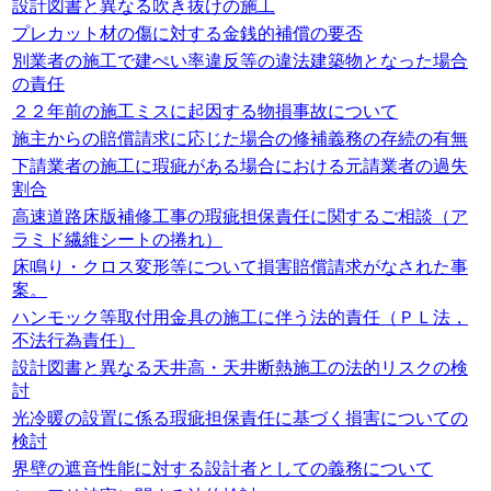
設計図書と異なる吹き抜けの施工
プレカット材の傷に対する金銭的補償の要否
別業者の施工で建ぺい率違反等の違法建築物となった場合
の責任
２２年前の施工ミスに起因する物損事故について
施主からの賠償請求に応じた場合の修補義務の存続の有無
下請業者の施工に瑕疵がある場合における元請業者の過失
割合
高速道路床版補修工事の瑕疵担保責任に関するご相談（ア
ラミド繊維シートの捲れ）
床鳴り・クロス変形等について損害賠償請求がなされた事
案。
ハンモック等取付用金具の施工に伴う法的責任（ＰＬ法，
不法行為責任）
設計図書と異なる天井高・天井断熱施工の法的リスクの検
討
光冷暖の設置に係る瑕疵担保責任に基づく損害についての
検討
界壁の遮音性能に対する設計者としての義務について