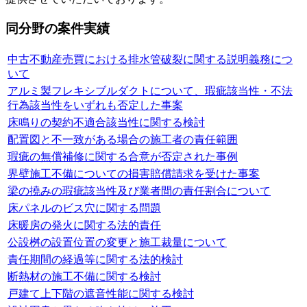
同分野の案件実績
中古不動産売買における排水管破裂に関する説明義務につ
いて
アルミ製フレキシブルダクトについて、瑕疵該当性・不法
行為該当性をいずれも否定した事案
床鳴りの契約不適合該当性に関する検討
配置図と不一致がある場合の施工者の責任範囲
瑕疵の無償補修に関する合意が否定された事例
界壁施工不備についての損害賠償請求を受けた事案
梁の撓みの瑕疵該当性及び業者間の責任割合について
床パネルのビス穴に関する問題
床暖房の発火に関する法的責任
公設桝の設置位置の変更と施工裁量について
責任期間の経過等に関する法的検討
断熱材の施工不備に関する検討
戸建て上下階の遮音性能に関する検討