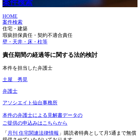
案件検索
HOME
案件検索
住宅・建築
瑕疵担保責任・契約不適合責任
壁・天井・床・柱等
責任期間の経過等に関する法的検討
本件を担当した弁護士
土屋 秀晃
弁護士
アソシエイト
仙台事務所
本件の弁護士による見解書データの
ご提供の申込みはこちらから
「
月刊 住宅関連法律情報
」購読者特典として月5通まで無償
提供させていただいております。