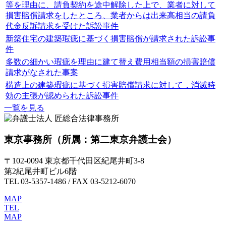
等を理由に、請負契約を途中解除した上で、業者に対して
損害賠償請求をしたところ、業者からは出来高相当の請負
代金反訴請求を受けた訴訟事件
新築住宅の建築瑕疵に基づく損害賠償が請求された訴訟事
件
多数の細かい瑕疵を理由に建て替え費用相当額の損害賠償
請求がなされた事案
構造上の建築瑕疵に基づく損害賠償請求に対して，消滅時
効の主張が認められた訴訟事件
一覧を見る
東京事務所
（所属：第二東京弁護士会）
〒102-0094 東京都千代田区紀尾井町3-8
第2紀尾井町ビル6階
TEL 03-5357-1486 / FAX 03-5212-6070
MAP
TEL
MAP