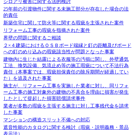
シロアリ被害に関する法的検討
25年前の引渡物件に関する未施工部分が存在した場合の法
的責任
新築住宅に関して防火等に関する瑕疵を主張された案件
リフォーム工事の瑕疵を指摘された案件
界壁の問題に関するご相談
２×４建築におけるＯＳＢボード端縁と釘の距離及びボード
への釘のめり込みの瑕疵該当性が問題となった事案
建物内に生じた結露による衣服等の汚損に関し、外壁通気
工法、換気設備、気流止め等の施工瑕疵について不法行為
責任（本事案では、瑕疵担保責任の除斥期間が経過してい
た）を追及された事案
施主が、リフォーム工事を実施した業者に対し、同リフォ
ーム工事の施工対象外の建物の不具合を理由に損害が発生
したとして提起した損害賠償請求事件
業者が多数の瑕疵を主張する施主に対し工事残代金を請求
した事案
マンションの構造スリット不備への対応
遮音性能のカタログに関する検討（瑕疵・説明義務・景品
表示法）