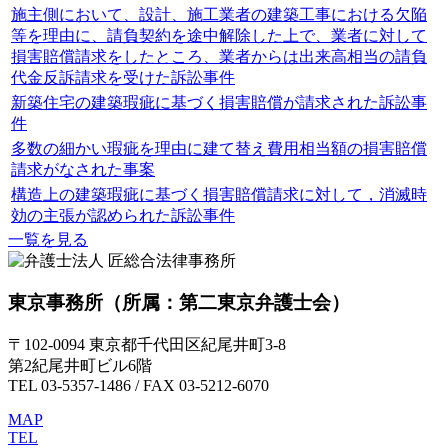
施主側において、設計、施工業者の建築工事における欠陥
等を理由に、請負契約を途中解除した上で、業者に対して
損害賠償請求をしたところ、業者からは出来高相当の請負
代金反訴請求を受けた訴訟事件
新築住宅の建築瑕疵に基づく損害賠償が請求された訴訟事
件
多数の細かい瑕疵を理由に建て替え費用相当額の損害賠償
請求がなされた事案
構造上の建築瑕疵に基づく損害賠償請求に対して，消滅時
効の主張が認められた訴訟事件
一覧を見る
東京事務所
（所属：第二東京弁護士会）
〒102-0094 東京都千代田区紀尾井町3-8
第2紀尾井町ビル6階
TEL 03-5357-1486 / FAX 03-5212-6070
MAP
TEL