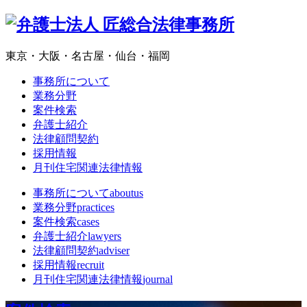
東京・大阪・名古屋・仙台・福岡
事務所について
業務分野
案件検索
弁護士紹介
法律顧問契約
採用情報
月刊住宅関連法律情報
事務所について
aboutus
業務分野
practices
案件検索
cases
弁護士紹介
lawyers
法律顧問契約
adviser
採用情報
recruit
月刊住宅関連法律情報
journal