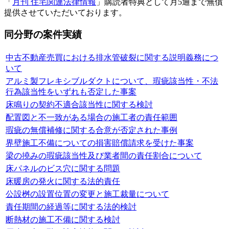
「
月刊 住宅関連法律情報
」購読者特典として月5通まで無償
提供させていただいております。
同分野の案件実績
中古不動産売買における排水管破裂に関する説明義務につ
いて
アルミ製フレキシブルダクトについて、瑕疵該当性・不法
行為該当性をいずれも否定した事案
床鳴りの契約不適合該当性に関する検討
配置図と不一致がある場合の施工者の責任範囲
瑕疵の無償補修に関する合意が否定された事例
界壁施工不備についての損害賠償請求を受けた事案
梁の撓みの瑕疵該当性及び業者間の責任割合について
床パネルのビス穴に関する問題
床暖房の発火に関する法的責任
公設桝の設置位置の変更と施工裁量について
責任期間の経過等に関する法的検討
断熱材の施工不備に関する検討