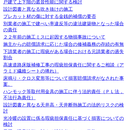
戸建て上下階の遮音性能に関する検討
設計図書と異なる吹き抜けの施工
プレカット材の傷に対する金銭的補償の要否
別業者の施工で建ぺい率違反等の違法建築物となった場合
の責任
２２年前の施工ミスに起因する物損事故について
施主からの賠償請求に応じた場合の修補義務の存続の有無
下請業者の施工に瑕疵がある場合における元請業者の過失
割合
高速道路床版補修工事の瑕疵担保責任に関するご相談（ア
ラミド繊維シートの捲れ）
床鳴り・クロス変形等について損害賠償請求がなされた事
案。
ハンモック等取付用金具の施工に伴う法的責任（ＰＬ法，
不法行為責任）
設計図書と異なる天井高・天井断熱施工の法的リスクの検
討
光冷暖の設置に係る瑕疵担保責任に基づく損害についての
検討