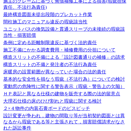
施主のクレームに基づく無償補修工事による損害(瑕疵担保
責任、不法行為責任)
最終構造図面未提出段階のプレカット作業
間柱施工のマニュアル違反の瑕疵該当性
ユニットバスの換気設備と貫通スリーブの未接続の瑕疵該
当性・損害賠償
条例に定める距離制限違反に基づく法的責任
施工不備にかかる調査費用・補修費用の分担について
構造スリットの不備による「設計図書通りの補修」の請求
構造スリットの不備と発注者の不法行為責任
床暖房の設置範囲が異なっていた場合の法的責任
基本的な安全性を損なう瑕疵（不法行為）についての検討
電動窓の危険性に関する警告表示（瑕疵・警告上の欠陥）
ＨＰ表記と異なる仕様の建物を販売する際の法的留意点
大理石仕様の床のひび割れと瑕疵に関する検討
２×４物件の内装石膏ボードのビスピッチ
設計変更が争われ，建物の間取り等が当初契約図面とは異
なるから瑕疵である等と主張されて，損害賠償請求がなさ
れた訴訟事件