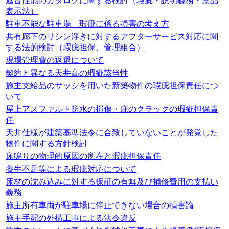
遮音性能のカタログに関する検討（瑕疵・説明義務・景品
表示法）
駐車不能な駐車場 瑕疵に係る損害の考え方
共有廊下のリシン浮きに対するアフターサービス対応に関
する法的検討（瑕疵担保、管理組合）
現場管理費の返還について
契約と異なる天井高の瑕疵該当性
施主支給品のサッシを用いた新築物件の瑕疵担保責任につ
いて
屋上アスファルト防水の損傷・庇のクラックの瑕疵担保責
任
天井仕様が建築基準法令に合致していないことが発覚した
物件に関する方針検討
床鳴りの物理的原因の所在と瑕疵担保責任
養生不足等による瑕疵対応について
床材の沈み込みに対する保証の有無及び補修費用の支払い
義務
施主所有車両が駐車場に停止できない場合の損害論
施主手配の外構工事による法令違反