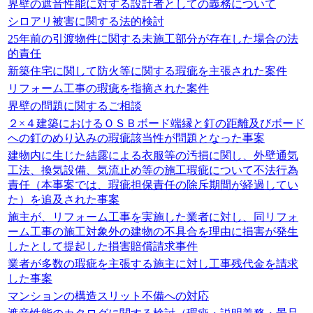
界壁の遮音性能に対する設計者としての義務について
シロアリ被害に関する法的検討
25年前の引渡物件に関する未施工部分が存在した場合の法
的責任
新築住宅に関して防火等に関する瑕疵を主張された案件
リフォーム工事の瑕疵を指摘された案件
界壁の問題に関するご相談
２×４建築におけるＯＳＢボード端縁と釘の距離及びボード
への釘のめり込みの瑕疵該当性が問題となった事案
建物内に生じた結露による衣服等の汚損に関し、外壁通気
工法、換気設備、気流止め等の施工瑕疵について不法行為
責任（本事案では、瑕疵担保責任の除斥期間が経過してい
た）を追及された事案
施主が、リフォーム工事を実施した業者に対し、同リフォ
ーム工事の施工対象外の建物の不具合を理由に損害が発生
したとして提起した損害賠償請求事件
業者が多数の瑕疵を主張する施主に対し工事残代金を請求
した事案
マンションの構造スリット不備への対応