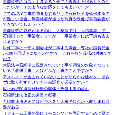
事前調査のコストを考えると全ての現場を石綿ありとみな
したいが、そのような対応をしてもよいですか？
全ての現場で事前調査をするだけの有資格者を確保するの
が難しい場合、無資格者が撮った写真や映像で事前調査が
できないでしょうか？
事前調査の義務があるのは、大防法では「元請業者」で、
石綿則では「事業者」ですが、「事業者」には下請も含ま
れますか？
改修工事の一部を別会社が工事する場合、弊社の請負代金
が100万円以下になるのですが、これも報告義務の対象です
か？
大防法や石綿則に規定されていて事前調査の対象となって
いる「改修工事」とはどんな工事のことですか？
アスベストが含まれていないことが明らかな建材を、壊さ
ずに取り外すだけでも事前調査が必要ですか？
改正石綿関連法施行後の解体・改修工事の流れ
石綿関連法改正の趣旨と概要
石綿関連法改正にはビジネスと人権の観点から取り組む必
要がある
リフォーム工事の際にリモコンなどを固定するために壁に