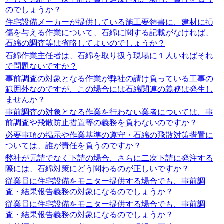
のでしょうか？
住宅設備メーカーが提供している施工要領書に、建材に損
傷を与える作業について、石綿に関する記載がなければ、
石綿の調査等は省略してよいのでしょうか？
石綿作業主任者は、石綿を取り扱う現場に１人いればそれ
で問題ないですか？
事前調査の対象となる作業が弊社の請け負っている工事の
範囲外なのですが、この場合には石綿関連の義務は発生し
ませんか？
事前調査の対象となる作業を行わない業者については、事
前調査や飛散防止措置等の義務を負わないのですか？
必要事項の掲示や作業基準の遵守・石綿の飛散対策措置に
ついては、誰が責任を負うのですか？
弊社が元請でなく下請の場合、さらに二次下請に発注する
際には、石綿対策にどう関わるのが正しいですか？
従業員に住宅設備をモニター提供する場合でも、事前調
査・結果報告義務の対象になるのでしょうか？
従業員に住宅設備をモニター提供する場合でも、事前調
査・結果報告義務の対象になるのでしょうか？