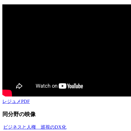
レジュメPDF
同分野の映像
ビジネスと人権 巡視のDX化