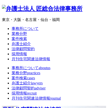
東京・大阪・名古屋・仙台・福岡
事務所について
業務分野
案件検索
弁護士紹介
法律顧問契約
採用情報
月刊住宅関連法律情報
事務所について
aboutus
業務分野
practices
案件検索
cases
弁護士紹介
lawyers
法律顧問契約
adviser
採用情報
recruit
月刊住宅関連法律情報
journal