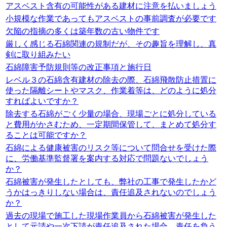
アスベスト含有の可能性がある建材に注意を払いましょう
小規模な作業であってもアスベストの事前調査が必要です
欠陥の指摘の多くは築年数の古い物件です
厳しく感じる石綿関連の規制だが、その趣旨を理解し、真
剣に取り組みたい
石綿障害予防規則等の改正事項と施行日
レベル３の石綿含有建材の除去の際、石綿飛散防止措置に
使った隔離シートやマスク、作業着等は、どのように処分
すればよいですか？
除去する石綿がごく少量の場合、現場ごとに処分している
と費用がかさむため、一定期間保管して、まとめて処分す
ることは可能ですか？
石綿による健康被害のリスク等について問合せを受けた際
に、労働基準監督署を案内する対応で問題ないでしょう
か？
石綿被害が発生したとしても、弊社の工事で発生したかど
うかはっきりしない場合は、責任追及されないのでしょう
か？
過去の現場で施工した現場作業員から石綿被害が発生した
として元請や一次下請が責任追及された場合、責任を負う