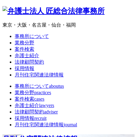
東京・大阪・名古屋・仙台・福岡
事務所について
業務分野
案件検索
弁護士紹介
法律顧問契約
採用情報
月刊住宅関連法律情報
事務所について
aboutus
業務分野
practices
案件検索
cases
弁護士紹介
lawyers
法律顧問契約
adviser
採用情報
recruit
月刊住宅関連法律情報
journal