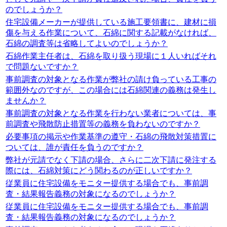
のでしょうか？
住宅設備メーカーが提供している施工要領書に、建材に損
傷を与える作業について、石綿に関する記載がなければ、
石綿の調査等は省略してよいのでしょうか？
石綿作業主任者は、石綿を取り扱う現場に１人いればそれ
で問題ないですか？
事前調査の対象となる作業が弊社の請け負っている工事の
範囲外なのですが、この場合には石綿関連の義務は発生し
ませんか？
事前調査の対象となる作業を行わない業者については、事
前調査や飛散防止措置等の義務を負わないのですか？
必要事項の掲示や作業基準の遵守・石綿の飛散対策措置に
ついては、誰が責任を負うのですか？
弊社が元請でなく下請の場合、さらに二次下請に発注する
際には、石綿対策にどう関わるのが正しいですか？
従業員に住宅設備をモニター提供する場合でも、事前調
査・結果報告義務の対象になるのでしょうか？
従業員に住宅設備をモニター提供する場合でも、事前調
査・結果報告義務の対象になるのでしょうか？