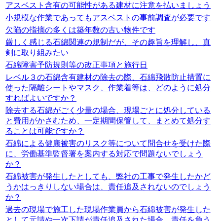
アスベスト含有の可能性がある建材に注意を払いましょう
小規模な作業であってもアスベストの事前調査が必要です
欠陥の指摘の多くは築年数の古い物件です
厳しく感じる石綿関連の規制だが、その趣旨を理解し、真
剣に取り組みたい
石綿障害予防規則等の改正事項と施行日
レベル３の石綿含有建材の除去の際、石綿飛散防止措置に
使った隔離シートやマスク、作業着等は、どのように処分
すればよいですか？
除去する石綿がごく少量の場合、現場ごとに処分している
と費用がかさむため、一定期間保管して、まとめて処分す
ることは可能ですか？
石綿による健康被害のリスク等について問合せを受けた際
に、労働基準監督署を案内する対応で問題ないでしょう
か？
石綿被害が発生したとしても、弊社の工事で発生したかど
うかはっきりしない場合は、責任追及されないのでしょう
か？
過去の現場で施工した現場作業員から石綿被害が発生した
として元請や一次下請が責任追及された場合、責任を負う