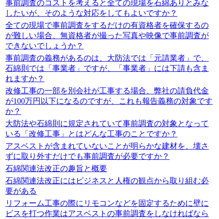
事前調査のコストを考えると全ての現場を石綿ありとみな
したいが、そのような対応をしてもよいですか？
全ての現場で事前調査をするだけの有資格者を確保するの
が難しい場合、無資格者が撮った写真や映像で事前調査が
できないでしょうか？
事前調査の義務があるのは、大防法では「元請業者」で、
石綿則では「事業者」ですが、「事業者」には下請も含ま
れますか？
改修工事の一部を別会社が工事する場合、弊社の請負代金
が100万円以下になるのですが、これも報告義務の対象です
か？
大防法や石綿則に規定されていて事前調査の対象となって
いる「改修工事」とはどんな工事のことですか？
アスベストが含まれていないことが明らかな建材を、壊さ
ずに取り外すだけでも事前調査が必要ですか？
石綿関連法改正の趣旨と概要
石綿関連法改正にはビジネスと人権の観点から取り組む必
要がある
リフォーム工事の際にリモコンなどを固定するために壁に
ビスを打つ作業はアスベストの事前調査をしなければなら