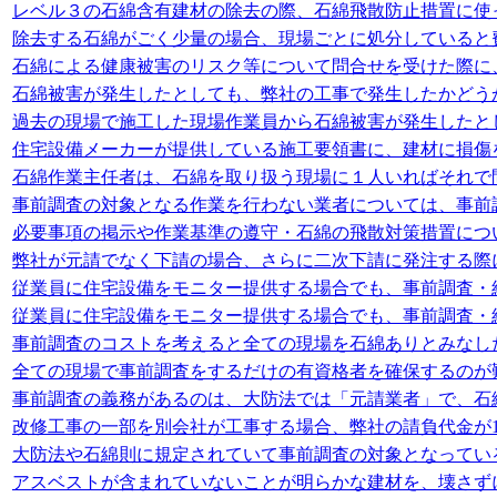
レベル３の石綿含有建材の除去の際、石綿飛散防止措置に使
除去する石綿がごく少量の場合、現場ごとに処分していると
石綿による健康被害のリスク等について問合せを受けた際に
石綿被害が発生したとしても、弊社の工事で発生したかどう
過去の現場で施工した現場作業員から石綿被害が発生したと
住宅設備メーカーが提供している施工要領書に、建材に損傷
石綿作業主任者は、石綿を取り扱う現場に１人いればそれで
事前調査の対象となる作業を行わない業者については、事前
必要事項の掲示や作業基準の遵守・石綿の飛散対策措置につ
弊社が元請でなく下請の場合、さらに二次下請に発注する際
従業員に住宅設備をモニター提供する場合でも、事前調査・
従業員に住宅設備をモニター提供する場合でも、事前調査・
事前調査のコストを考えると全ての現場を石綿ありとみなし
全ての現場で事前調査をするだけの有資格者を確保するのが
事前調査の義務があるのは、大防法では「元請業者」で、石
改修工事の一部を別会社が工事する場合、弊社の請負代金が1
大防法や石綿則に規定されていて事前調査の対象となってい
アスベストが含まれていないことが明らかな建材を、壊さず