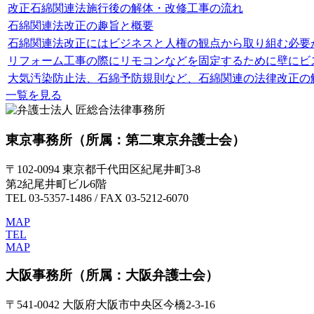
改正石綿関連法施行後の解体・改修工事の流れ
石綿関連法改正の趣旨と概要
石綿関連法改正にはビジネスと人権の観点から取り組む必要
リフォーム工事の際にリモコンなどを固定するために壁にビ
大気汚染防止法、石綿予防規則など、石綿関連の法律改正の
一覧を見る
東京事務所
（所属：第二東京弁護士会）
〒102-0094 東京都千代田区紀尾井町3-8
第2紀尾井町ビル6階
TEL 03-5357-1486 / FAX 03-5212-6070
MAP
TEL
MAP
大阪事務所
（所属：大阪弁護士会）
〒541-0042 大阪府大阪市中央区今橋2-3-16