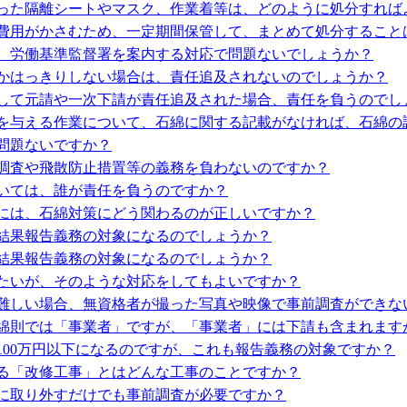
った隔離シートやマスク、作業着等は、どのように処分すれば
費用がかさむため、一定期間保管して、まとめて処分すること
、労働基準監督署を案内する対応で問題ないでしょうか？
かはっきりしない場合は、責任追及されないのでしょうか？
して元請や一次下請が責任追及された場合、責任を負うのでし
を与える作業について、石綿に関する記載がなければ、石綿の
問題ないですか？
調査や飛散防止措置等の義務を負わないのですか？
いては、誰が責任を負うのですか？
には、石綿対策にどう関わるのが正しいですか？
結果報告義務の対象になるのでしょうか？
結果報告義務の対象になるのでしょうか？
たいが、そのような対応をしてもよいですか？
難しい場合、無資格者が撮った写真や映像で事前調査ができな
綿則では「事業者」ですが、「事業者」には下請も含まれます
00万円以下になるのですが、これも報告義務の対象ですか？
る「改修工事」とはどんな工事のことですか？
に取り外すだけでも事前調査が必要ですか？