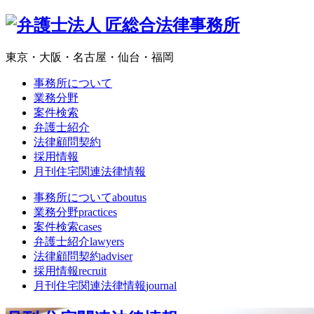
東京・大阪・名古屋・仙台・福岡
事務所について
業務分野
案件検索
弁護士紹介
法律顧問契約
採用情報
月刊住宅関連法律情報
事務所について
aboutus
業務分野
practices
案件検索
cases
弁護士紹介
lawyers
法律顧問契約
adviser
採用情報
recruit
月刊住宅関連法律情報
journal