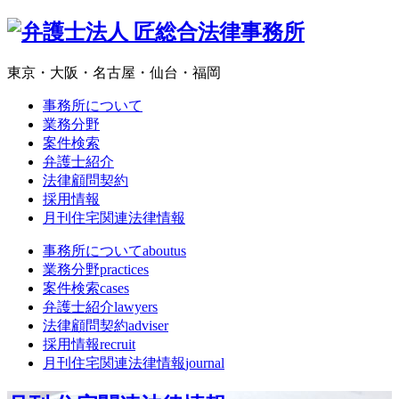
東京・大阪・名古屋・仙台・福岡
事務所について
業務分野
案件検索
弁護士紹介
法律顧問契約
採用情報
月刊住宅関連法律情報
事務所について
aboutus
業務分野
practices
案件検索
cases
弁護士紹介
lawyers
法律顧問契約
adviser
採用情報
recruit
月刊住宅関連法律情報
journal