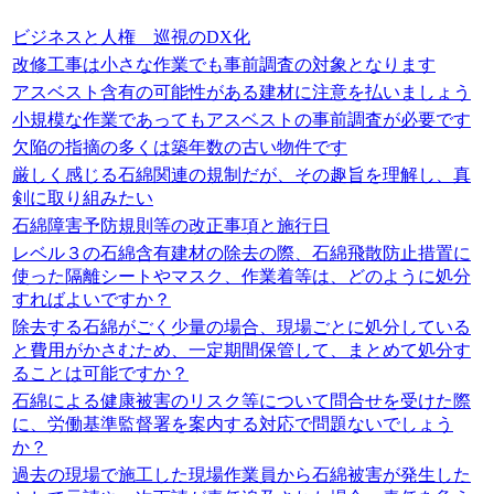
ビジネスと人権 巡視のDX化
改修工事は小さな作業でも事前調査の対象となります
アスベスト含有の可能性がある建材に注意を払いましょう
小規模な作業であってもアスベストの事前調査が必要です
欠陥の指摘の多くは築年数の古い物件です
厳しく感じる石綿関連の規制だが、その趣旨を理解し、真
剣に取り組みたい
石綿障害予防規則等の改正事項と施行日
レベル３の石綿含有建材の除去の際、石綿飛散防止措置に
使った隔離シートやマスク、作業着等は、どのように処分
すればよいですか？
除去する石綿がごく少量の場合、現場ごとに処分している
と費用がかさむため、一定期間保管して、まとめて処分す
ることは可能ですか？
石綿による健康被害のリスク等について問合せを受けた際
に、労働基準監督署を案内する対応で問題ないでしょう
か？
過去の現場で施工した現場作業員から石綿被害が発生した