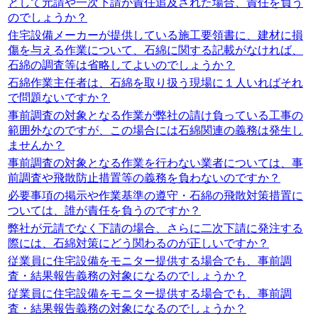
として元請や一次下請が責任追及された場合、責任を負う
のでしょうか？
住宅設備メーカーが提供している施工要領書に、建材に損
傷を与える作業について、石綿に関する記載がなければ、
石綿の調査等は省略してよいのでしょうか？
石綿作業主任者は、石綿を取り扱う現場に１人いればそれ
で問題ないですか？
事前調査の対象となる作業が弊社の請け負っている工事の
範囲外なのですが、この場合には石綿関連の義務は発生し
ませんか？
事前調査の対象となる作業を行わない業者については、事
前調査や飛散防止措置等の義務を負わないのですか？
必要事項の掲示や作業基準の遵守・石綿の飛散対策措置に
ついては、誰が責任を負うのですか？
弊社が元請でなく下請の場合、さらに二次下請に発注する
際には、石綿対策にどう関わるのが正しいですか？
従業員に住宅設備をモニター提供する場合でも、事前調
査・結果報告義務の対象になるのでしょうか？
従業員に住宅設備をモニター提供する場合でも、事前調
査・結果報告義務の対象になるのでしょうか？