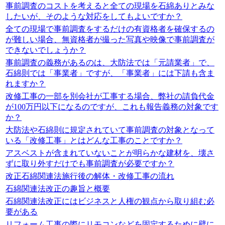
事前調査のコストを考えると全ての現場を石綿ありとみな
したいが、そのような対応をしてもよいですか？
全ての現場で事前調査をするだけの有資格者を確保するの
が難しい場合、無資格者が撮った写真や映像で事前調査が
できないでしょうか？
事前調査の義務があるのは、大防法では「元請業者」で、
石綿則では「事業者」ですが、「事業者」には下請も含ま
れますか？
改修工事の一部を別会社が工事する場合、弊社の請負代金
が100万円以下になるのですが、これも報告義務の対象です
か？
大防法や石綿則に規定されていて事前調査の対象となって
いる「改修工事」とはどんな工事のことですか？
アスベストが含まれていないことが明らかな建材を、壊さ
ずに取り外すだけでも事前調査が必要ですか？
改正石綿関連法施行後の解体・改修工事の流れ
石綿関連法改正の趣旨と概要
石綿関連法改正にはビジネスと人権の観点から取り組む必
要がある
リフォーム工事の際にリモコンなどを固定するために壁に