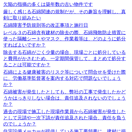
欠陥の指摘の多くは築年数の古い物件です
厳しく感じる石綿関連の規制だが、その趣旨を理解し、真
剣に取り組みたい
石綿障害予防規則等の改正事項と施行日
レベル３の石綿含有建材の除去の際、石綿飛散防止措置に
使った隔離シートやマスク、作業着等は、どのように処分
すればよいですか？
除去する石綿がごく少量の場合、現場ごとに処分している
と費用がかさむため、一定期間保管して、まとめて処分す
ることは可能ですか？
石綿による健康被害のリスク等について問合せを受けた際
に、労働基準監督署を案内する対応で問題ないでしょう
か？
石綿被害が発生したとしても、弊社の工事で発生したかど
うかはっきりしない場合は、責任追及されないのでしょう
か？
過去の現場で施工した現場作業員から石綿被害が発生した
として元請や一次下請が責任追及された場合、責任を負う
のでしょうか？
住宅設備メーカーが提供している施工要領書に、建材に損