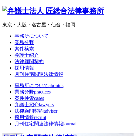
東京・大阪・名古屋・仙台・福岡
事務所について
業務分野
案件検索
弁護士紹介
法律顧問契約
採用情報
月刊住宅関連法律情報
事務所について
aboutus
業務分野
practices
案件検索
cases
弁護士紹介
lawyers
法律顧問契約
adviser
採用情報
recruit
月刊住宅関連法律情報
journal