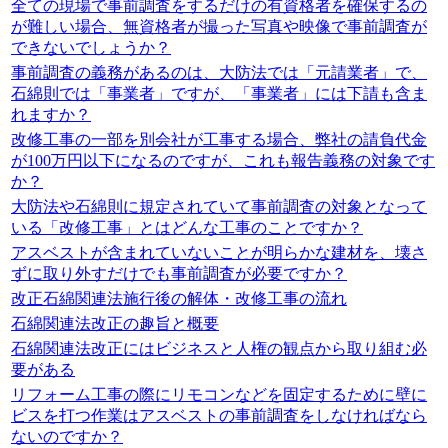
全ての現場で事前調査をするだけの有資格者を確保するの
が難しい場合、無資格者が撮った写真や映像で事前調査が
できないでしょうか？
事前調査の義務があるのは、大防法では「元請業者」で、
石綿則では「事業者」ですが、「事業者」には下請も含ま
れますか？
改修工事の一部を別会社が工事する場合、弊社の請負代金
が100万円以下になるのですが、これも報告義務の対象です
か？
大防法や石綿則に規定されていて事前調査の対象となって
いる「改修工事」とはどんな工事のことですか？
アスベストが含まれていないことが明らかな建材を、壊さ
ずに取り外すだけでも事前調査が必要ですか？
改正石綿関連法施行後の解体・改修工事の流れ
石綿関連法改正の趣旨と概要
石綿関連法改正にはビジネスと人権の観点から取り組む必
要がある
リフォーム工事の際にリモコンなどを固定するために壁に
ビスを打つ作業はアスベストの事前調査をしなければなら
ないのですか？