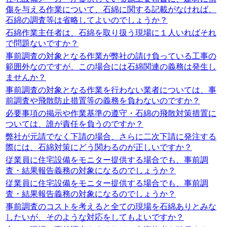
傷を与える作業について、石綿に関する記載がなければ、
石綿の調査等は省略してよいのでしょうか？
石綿作業主任者は、石綿を取り扱う現場に１人いればそれ
で問題ないですか？
事前調査の対象となる作業が弊社の請け負っている工事の
範囲外なのですが、この場合には石綿関連の義務は発生し
ませんか？
事前調査の対象となる作業を行わない業者については、事
前調査や飛散防止措置等の義務を負わないのですか？
必要事項の掲示や作業基準の遵守・石綿の飛散対策措置に
ついては、誰が責任を負うのですか？
弊社が元請でなく下請の場合、さらに二次下請に発注する
際には、石綿対策にどう関わるのが正しいですか？
従業員に住宅設備をモニター提供する場合でも、事前調
査・結果報告義務の対象になるのでしょうか？
従業員に住宅設備をモニター提供する場合でも、事前調
査・結果報告義務の対象になるのでしょうか？
事前調査のコストを考えると全ての現場を石綿ありとみな
したいが、そのような対応をしてもよいですか？